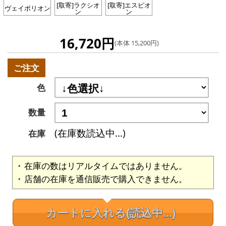
[取寄]ラクシオ
[取寄]エスピオ
ヴェイポリオン
ン
ン
16,720円
(本体 15,200円)
ご注文
色
数量
(在庫数読込中...)
在庫
在庫の数はリアルタイムではありません。
店舗の在庫を通信販売で購入できません。
カートに入れる
(読込中...)