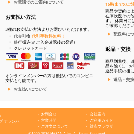
お電話でのご案内について
15時までのご
商品や契約に
在庫状況その
お支払い方法
す。 休業日に
ご確認くださ
3種のお支払い方法よりお選びいただけます。
配送料に
代金引換
代引手数料無料！
銀行振込(※ご入金確認後の発送)
クレジットカード
返品・交換
商品到着後、8
品を除く)。 
返品手続の後
オンラインメンバーの方は後払いでのコンビニ
返品・交
支払も可能です。
お支払いについて
お問合せ
会社案内
ハ
営業時間
ご利用ガイド
プ ナランハ
ご注文について
対応ブラウザ
©1999-2026 NARANJA Inc. All Rights Reserved.