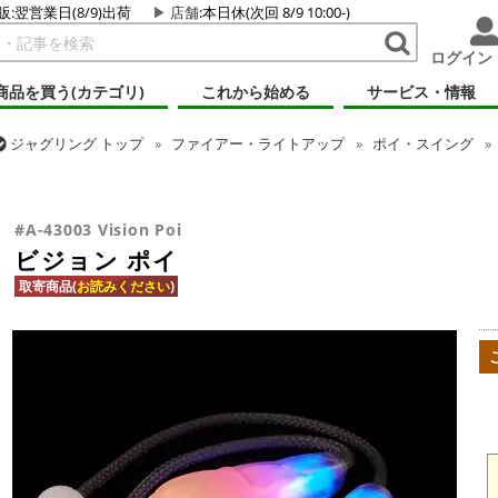
販:翌営業日(8/9)出荷
店舗
:本日休(次回 8/9 10:00-)
ログイン
商品を買う(カテゴリ)
これから始める
サービス・情報
ジャグリング
トップ
ファイアー・ライトアップ
ポイ・スイング
ジャグリング
トップ
ポイ・スタッフ・スイング
ポイ
ビジョン 
#A-43003 Vision Poi
ビジョン ポイ
取寄商品(
お読みください
)