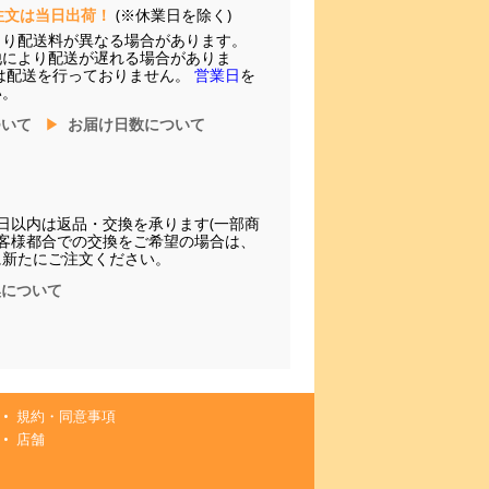
注文は当日出荷！
(※休業日を除く)
より配送料が異なる場合があります。
他により配送が遅れる場合がありま
は配送を行っておりません。
営業日
を
い。
ついて
お届け日数について
日以内は返品・交換を承ります(一部商
お客様都合での交換をご希望の場合は、
に新たにご注文ください。
換について
規約・同意事項
店舗