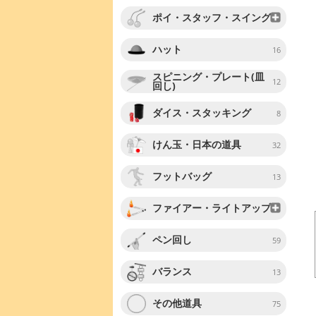
ポイ・スタッフ・スイング
ハット
16
スピニング・プレート(皿
12
回し)
ダイス・スタッキング
8
けん玉・日本の道具
32
フットバッグ
13
ファイアー・ライトアップ
ペン回し
59
バランス
13
その他道具
75