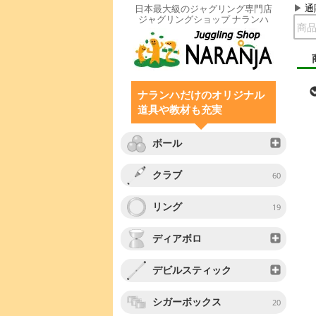
通
日本最大級のジャグリング専門店
ジャグリングショップ ナランハ
ナランハだけのオリジナル
道具や教材も充実
ボール
クラブ
60
リング
19
ディアボロ
デビルスティック
シガーボックス
20