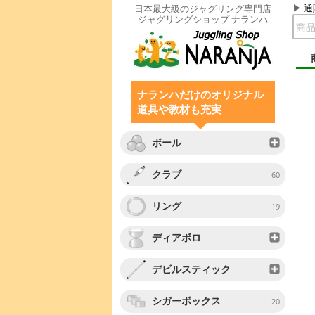
通
日本最大級のジャグリング専門店
ジャグリングショップ ナランハ
ナランハだけのオリジナル
道具や教材も充実
ボール
クラブ
60
リング
19
ディアボロ
デビルスティック
シガーボックス
20