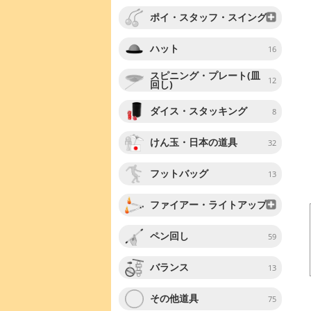
ポイ・スタッフ・スイング
ハット
16
スピニング・プレート(皿
12
回し)
ダイス・スタッキング
8
けん玉・日本の道具
32
フットバッグ
13
ファイアー・ライトアップ
ペン回し
59
バランス
13
その他道具
75