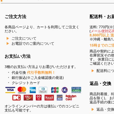
ご注文方法
配送料・お
各商品ページより、カートを利用してご注文く
送料: 770円
ださい。
(
メール便対応商
8,800円以上 
ご注文について
※沖縄・離島1,3
お電話でのご案内について
15時までのご
商品や契約に
在庫状況その
お支払い方法
す。 休業日に
ご確認くださ
3種のお支払い方法よりお選びいただけます。
配送料に
代金引換
代引手数料無料！
銀行振込(※ご入金確認後の発送)
クレジットカード
返品・交換
商品到着後、8
品を除く)。 
返品手続の後
オンラインメンバーの方は後払いでのコンビニ
返品・交
支払も可能です。