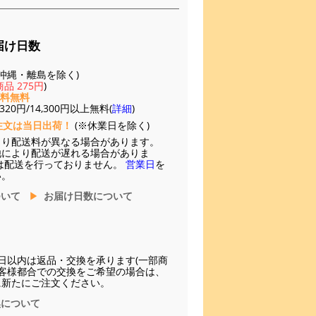
届け日数
(※沖縄・離島を除く)
品 275円
)
送料無料
20円/14,300円以上無料(
詳細
)
注文は当日出荷！
(※休業日を除く)
より配送料が異なる場合があります。
他により配送が遅れる場合がありま
は配送を行っておりません。
営業日
を
い。
ついて
お届け日数について
日以内は返品・交換を承ります(一部商
お客様都合での交換をご希望の場合は、
に新たにご注文ください。
換について