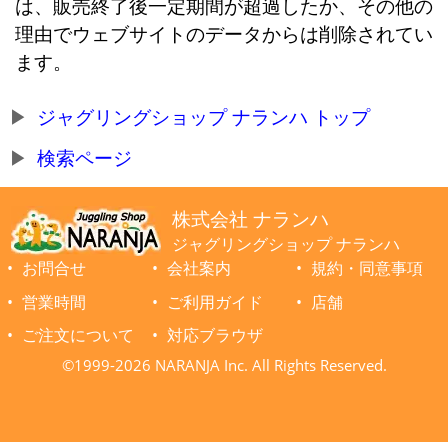
は、販売終了後一定期間が超過したか、その他の
理由でウェブサイトのデータからは削除されてい
ます。
ジャグリングショップ ナランハ トップ
検索ページ
株式会社 ナランハ
ジャグリングショップ ナランハ
お問合せ
会社案内
規約・同意事項
営業時間
ご利用ガイド
店舗
ご注文について
対応ブラウザ
©1999-2026 NARANJA Inc. All Rights Reserved.