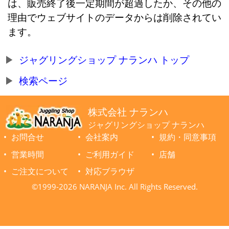
は、販売終了後一定期間が超過したか、その他の
理由でウェブサイトのデータからは削除されてい
ます。
ジャグリングショップ ナランハ トップ
検索ページ
株式会社 ナランハ
ジャグリングショップ ナランハ
お問合せ
会社案内
規約・同意事項
営業時間
ご利用ガイド
店舗
ご注文について
対応ブラウザ
©1999-2026 NARANJA Inc. All Rights Reserved.