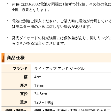
赤色にはCR2032電池が両端に1個ずつ計2個、その他の色に
4個、必要となります。
電池は別途ご購入ください。ご購入時に電池が付属してい
はモニター用のため点灯しない場合があります。
発光ダイオードの発光強度には個体差があり、同じリング
らつきがある場合がございます。
商品仕様
ブランド
ライトアップ アンド ジャグル
幅
4cm
厚さ
19mm
直径
34.5cm
重さ
120～140g
沖縄・離島へ
沖縄・離島への送付:
本商品は航空便で送るこ