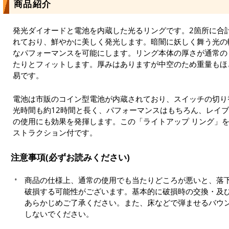
商品紹介
発光ダイオードと電池を内蔵した光るリングです。2箇所に合
れており、鮮やかに美しく発光します。暗闇に妖しく舞う光の
なパフォーマンスを可能にします。リング本体の厚さが通常の
たりとフィットします。厚みはありますが中空のため重量もほ
易です。
電池は市販のコイン型電池が内蔵されており、スイッチの切り
光時間も約12時間と長く、パフォーマンスはもちろん、レイ
の使用にも効果を発揮します。この「ライトアップ リング」
ストラクション付です。
注意事項(必ずお読みください)
商品の仕様上、通常の使用でも当たりどころが悪いと、落
破損する可能性がございます。基本的に破損時の交換・及
あらかじめご了承ください。また、床などで弾ませるバウ
しないでください。