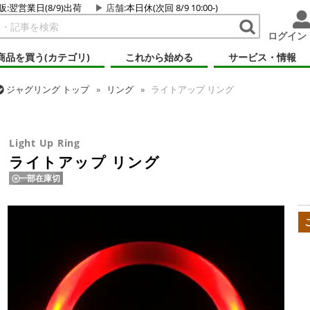
販:翌営業日(8/9)出荷
店舗
:本日休(次回 8/9 10:00-)
ログイン
商品を買う(カテゴリ)
これから始める
サービス・情報
ジャグリング
トップ
リング
ライトアップ リング
ジャグリング
トップ
ファイアー・ライトアップ
ジャグリング
ラ
Light Up Ring
ライトアップ リング
一部在庫切