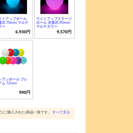
イトアップボール
ライトアップステージ
電式 70mm マルチ
ボール 充電式 95mm
ラー
マルチカラー
6,930円
9,570円
シアンボール プレ
アム 72mm
990円
た(ご購入された)商品一覧です。
すべて見る