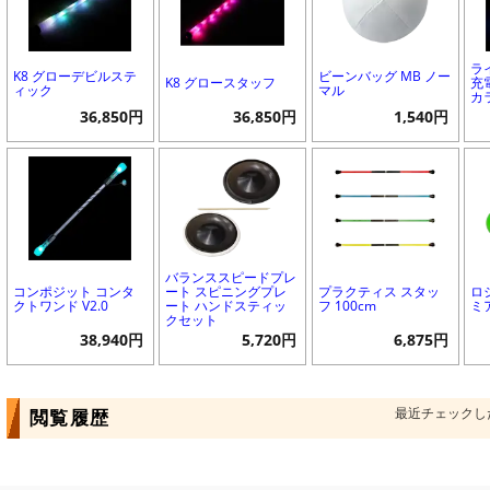
ラ
K8 グローデビルステ
ビーンバッグ MB ノー
K8 グロースタッフ
充
ィック
マル
カ
36,850円
36,850円
1,540円
バランススピードプレ
コンポジット コンタ
ート スピニングプレ
プラクティス スタッ
ロ
クトワンド V2.0
ート ハンドスティッ
フ 100cm
ミ
クセット
38,940円
5,720円
6,875円
最近チェックし
閲覧履歴