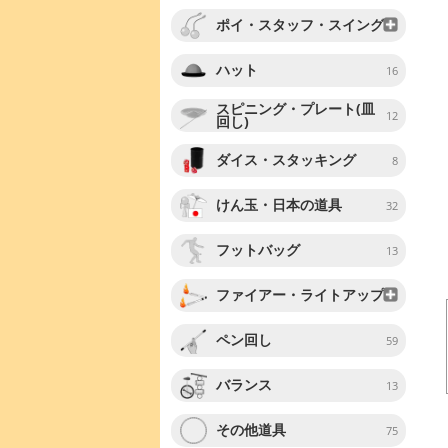
ポイ・スタッフ・スイング
ハット
16
スピニング・プレート(皿
12
回し)
ダイス・スタッキング
8
けん玉・日本の道具
32
フットバッグ
13
ファイアー・ライトアップ
ペン回し
59
バランス
13
その他道具
75