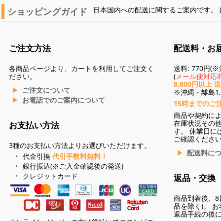
ショッピングガイド
日本国内への配送に関するご案内です。 
ご注文方法
配送料・お
各商品ページより、カートを利用してご注文く
送料: 770円
ださい。
(
メール便対応商
8,800円以上 
ご注文について
※沖縄・離島1,3
お電話でのご案内について
15時までのご
商品や契約に
在庫状況その
お支払い方法
す。 休業日に
ご確認くださ
3種のお支払い方法よりお選びいただけます。
配送料に
代金引換
代引手数料無料！
銀行振込(※ご入金確認後の発送)
クレジットカード
返品・交換
商品到着後、8
品を除く)。 
返品手続の後