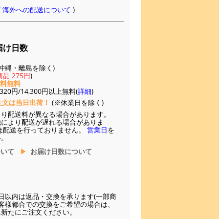
(
海外への配送について
)
届け日数
(※沖縄・離島を除く)
品 275円
)
送料無料
20円/14,300円以上無料(
詳細
)
注文は当日出荷！
(※休業日を除く)
より配送料が異なる場合があります。
他により配送が遅れる場合がありま
は配送を行っておりません。
営業日
を
い。
ついて
お届け日数について
日以内は返品・交換を承ります(一部商
お客様都合での交換をご希望の場合は、
に新たにご注文ください。