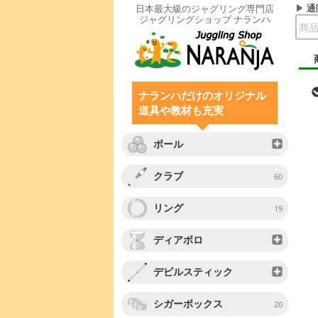
通
日本最大級のジャグリング専門店
ジャグリングショップ ナランハ
ナランハだけのオリジナル
道具や教材も充実
ボール
クラブ
60
リング
19
ディアボロ
デビルスティック
シガーボックス
20