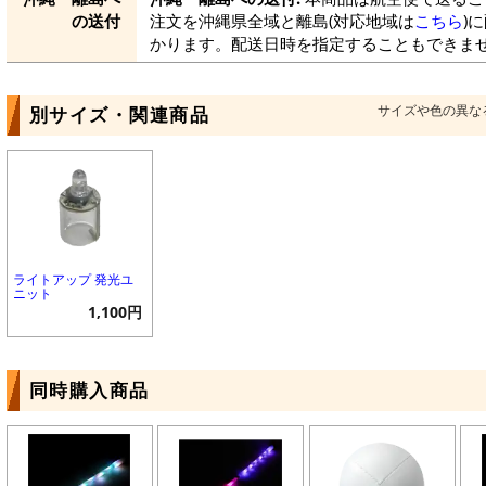
の送付
注文を沖縄県全域と離島(対応地域は
こちら
)
かります。配送日時を指定することもできま
サイズや色の異な
別サイズ・関連商品
ライトアップ 発光ユ
ニット
1,100円
同時購入商品