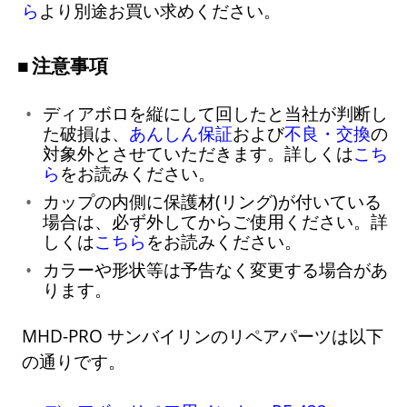
ら
より別途お買い求めください。
注意事項
ディアボロを縦にして回したと当社が判断し
た破損は、
あんしん保証
および
不良・交換
の
対象外とさせていただきます。詳しくは
こち
ら
をお読みください。
カップの内側に保護材(リング)が付いている
場合は、必ず外してからご使用ください。詳
しくは
こちら
をお読みください。
カラーや形状等は予告なく変更する場合があ
ります。
MHD-PRO サンバイリンのリペアパーツは以下
の通りです。