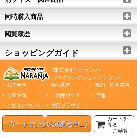
同時購入商品
閲覧履歴
ショッピングガイド
株式会社 ナランハ
ジャグリングショップ ナランハ
お問合せ
会社案内
規約・同意事項
営業時間
ご利用ガイド
店舗
ご注文について
対応ブラウザ
©1999-2026 NARANJA Inc. All Rights Reserved.
カートを
カートに入れる
(読込中...)
見る
・ご精算