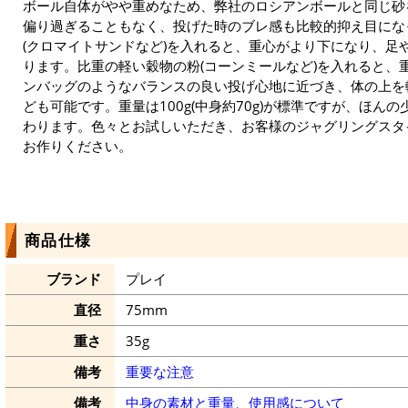
ボール自体がやや重めなため、弊社のロシアンボールと同じ砂
偏り過ぎることもなく、投げた時のブレ感も比較的抑え目にな
(クロマイトサンドなど)を入れると、重心がより下になり、足
ります。比重の軽い穀物の粉(コーンミールなど)を入れると、
ンバッグのようなバランスの良い投げ心地に近づき、体の上を
ども可能です。重量は100g(中身約70g)が標準ですが、ほん
わります。色々とお試しいただき、お客様のジャグリングスタ
お作りください。
商品仕様
ブランド
プレイ
直径
75mm
重さ
35g
備考
重要な注意
備考
中身の素材と重量、使用感について