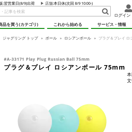
販:翌営業日(8/9)出荷
店舗
:本日休(次回 8/9 10:00-)
ログイン
商品を買う(カテゴリ)
これから始める
サービス・情報
ジャグリング
トップ
ボール
ロシアンボール
プラグ＆プレイ ロシ
#A-33171 Play Plug Russian Ball 75mm
プラグ＆プレイ ロシアンボール 75mm
本
文