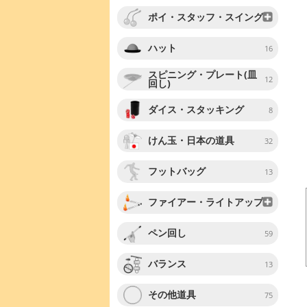
ポイ・スタッフ・スイング
ハット
16
スピニング・プレート(皿
12
回し)
ダイス・スタッキング
8
けん玉・日本の道具
32
フットバッグ
13
ファイアー・ライトアップ
ペン回し
59
バランス
13
その他道具
75