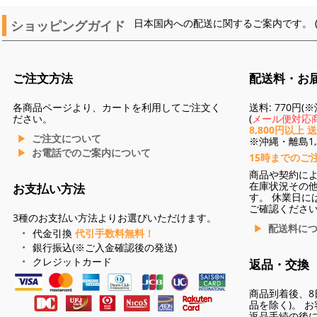
ショッピングガイド
日本国内への配送に関するご案内です。 
ご注文方法
配送料・お
各商品ページより、カートを利用してご注文く
送料: 770円
ださい。
(
メール便対応商
8,800円以上 
ご注文について
※沖縄・離島1,3
お電話でのご案内について
15時までのご
商品や契約に
在庫状況その
お支払い方法
す。 休業日に
ご確認くださ
3種のお支払い方法よりお選びいただけます。
配送料に
代金引換
代引手数料無料！
銀行振込(※ご入金確認後の発送)
クレジットカード
返品・交換
商品到着後、8
品を除く)。 
返品手続の後