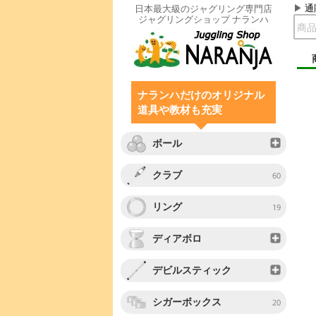
通
日本最大級のジャグリング専門店
ジャグリングショップ ナランハ
ナランハだけのオリジナル
道具や教材も充実
ボール
クラブ
60
リング
19
ディアボロ
デビルスティック
シガーボックス
20