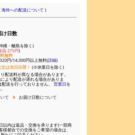
(
海外への配送について
)
届け日数
(※沖縄・離島を除く)
品 275円
)
送料無料
20円/14,300円以上無料(
詳細
)
注文は当日出荷！
(※休業日を除く)
より配送料が異なる場合があります。
他により配送が遅れる場合がありま
は配送を行っておりません。
営業日
を
い。
ついて
お届け日数について
日以内は返品・交換を承ります(一部商
お客様都合での交換をご希望の場合は、
に新たにご注文ください。