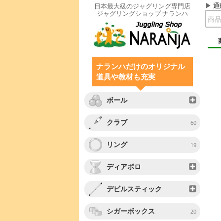
通
日本最大級のジャグリング専門店
ジャグリングショップ ナランハ
ナランハだけのオリジナル
道具や教材も充実
ボール
クラブ
60
リング
19
ディアボロ
デビルスティック
シガーボックス
20