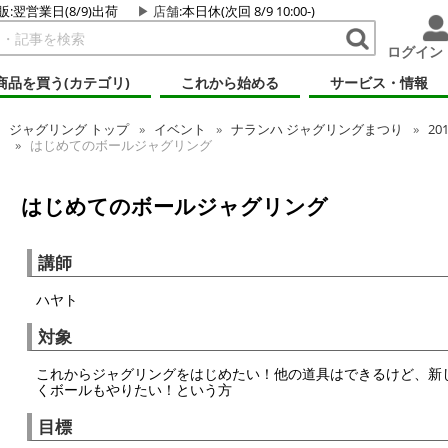
販:翌営業日(8/9)出荷
店舗
:本日休(次回 8/9 10:00-)
ログイン
商品を買う(カテゴリ)
これから始める
サービス・情報
ジャグリング
トップ
イベント
ナランハ ジャグリングまつり
20
はじめてのボールジャグリング
はじめてのボールジャグリング
講師
ハヤト
対象
これからジャグリングをはじめたい！他の道具はできるけど、新
くボールもやりたい！という方
目標