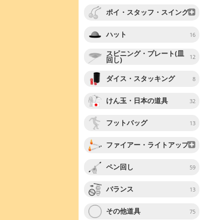
ポイ・スタッフ・スイング
ハット
16
スピニング・プレート(皿
12
回し)
ダイス・スタッキング
8
けん玉・日本の道具
32
フットバッグ
13
ファイアー・ライトアップ
ペン回し
59
バランス
13
その他道具
75