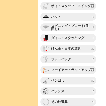
ポイ・スタッフ・スイング
ハット
16
スピニング・プレート(皿
12
回し)
ダイス・スタッキング
8
けん玉・日本の道具
32
フットバッグ
13
ファイアー・ライトアップ
ペン回し
59
バランス
13
その他道具
75