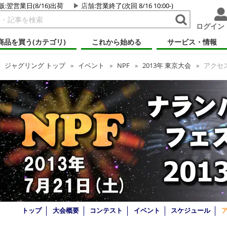
販:翌営業日(8/16)出荷
店舗
:営業終了(次回 8/16 10:00-)
ログイン
商品を買う(カテゴリ)
これから始める
サービス・情報
ジャグリング
トップ
イベント
NPF
2013年 東京大会
アクセ
トップ
大会概要
コンテスト
イベント
スケジュール