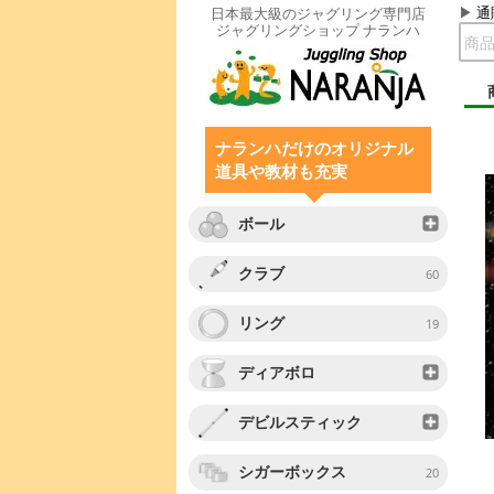
通
日本最大級のジャグリング専門店
ジャグリングショップ ナランハ
ナランハだけのオリジナル
道具や教材も充実
ボール
クラブ
60
リング
19
ディアボロ
デビルスティック
シガーボックス
20