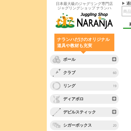
通
日本最大級のジャグリング専門店
ジャグリングショップ ナランハ
ナランハだけのオリジナル
道具や教材も充実
ボール
クラブ
60
リング
19
ディアボロ
デビルスティック
シガーボックス
20