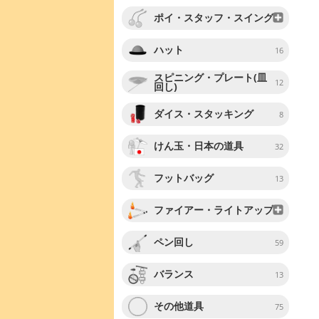
ポイ・スタッフ・スイング
ハット
16
スピニング・プレート(皿
12
回し)
ダイス・スタッキング
8
けん玉・日本の道具
32
フットバッグ
13
ファイアー・ライトアップ
ペン回し
59
バランス
13
その他道具
75