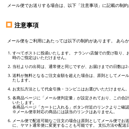
メール便でお送りする場合は、以下「注意事項」に記載の制約
注意事項
メール便をご利用にあたっては以下の制約があります。 あら
すべてポストに投函いたします。 ナランハ店舗での受け取り、
時のご指定はいただけません。
当社よりの出荷は、通常便と同じですが、お届けまでの日数は2-
送料が無料となるご注文金額を超えた場合は、原則としてメー
たします。
お支払方法として代金引換・コンビニはお選びいただけません
各商品ページに「メール便判定量」が設定されており、この合計
いたします。
各商品ページ「カートに入れる」ボタン付近のリンクよりご確
※メール便非対応の商品には該当のリンクはありません。
メール便で配送可能なご注文の場合は原則としてメール便でお送
に、ヤマト通常便に変更することも可能です。 支払方法や配送