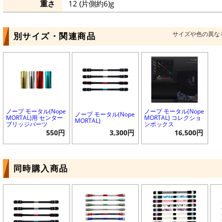
重さ
12 (片側約6)g
サイズや色の異な
別サイズ・関連商品
ノープ モータル(Nope
ノープ モータル(Nope
ノープ モータル(Nope
MORTAL)用 センター
MORTAL) コレクショ
MORTAL)
ブリッジパーツ
ンボックス
550円
3,300円
16,500円
同時購入商品