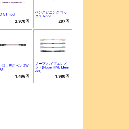
ペンスピニング ワッ
O GTmod
クス Nope
2,970円
297円
ノープ ハイブエレメ
ン回し専用ペン ZW-
ント(Nope HIVE Elem
03
ent)
1,496円
1,980円