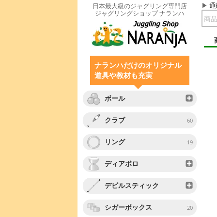
通
日本最大級のジャグリング専門店
ジャグリングショップ ナランハ
ナランハだけのオリジナル
道具や教材も充実
ボール
クラブ
60
リング
19
ディアボロ
デビルスティック
シガーボックス
20