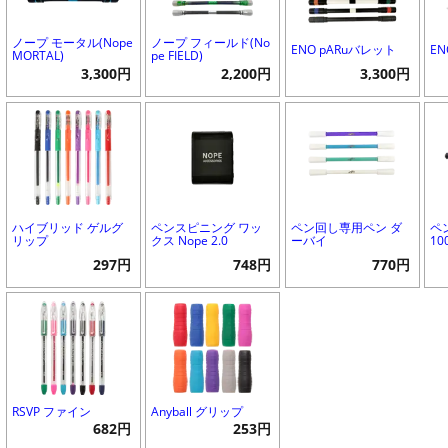
ノープ モータル(Nope
ノープ フィールド(No
ENO pARuバレット
EN
MORTAL)
pe FIELD)
3,300円
2,200円
3,300円
ハイブリッド ゲルグ
ペンスピニング ワッ
ペン回し専用ペン ダ
ペ
リップ
クス Nope 2.0
ーバイ
10
297円
748円
770円
RSVP ファイン
Anyball グリップ
682円
253円