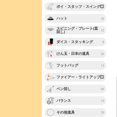
ポイ・スタッフ・スイング
ハット
16
スピニング・プレート(皿
12
回し)
ダイス・スタッキング
8
けん玉・日本の道具
32
フットバッグ
13
ファイアー・ライトアップ
ペン回し
59
バランス
13
その他道具
75