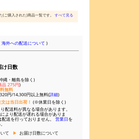
た(ご購入された)商品一覧です。
すべて見る
(
海外への配送について
)
届け日数
(※沖縄・離島を除く)
品 275円
)
送料無料
20円/14,300円以上無料(
詳細
)
注文は当日出荷！
(※休業日を除く)
より配送料が異なる場合があります。
他により配送が遅れる場合がありま
は配送を行っておりません。
営業日
を
い。
ついて
お届け日数について