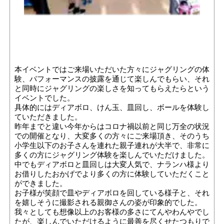
本イベントではご来場いただいた方々にジャグリングの体
験、パフォーマンスの披露を通じて楽しんでもらい、それ
と同時にジャグリングの楽しさを知ってもらえたらという
イベントでした。
具体的にはディアボロ、けん玉、皿回し、ボールを体験し
ていただきました。
昨年までと違い今年からはコロナ禍以前と同じ万全の状況
での開催となり、大変多くの方々にご来場頂き、そのうち
小学生以下のお子さんを連れた親子連れが大半で、非常に
多くの方にジャグリング体験を楽しんでいただけました。
中でもディアボロと皿回しは大変人気で、ナランハ様より
お借りしたおかげでより多くの方に体験していただくこと
ができました。
お子様が笑顔で皿やディアボロを回している様子と、それ
を嬉しそうに撮影される親御さんの姿が印象的でした。
我々としても想像以上のお客様の多さにてんやわんやでし
たが、楽しんでいただけるように最善を尽くせたつもりで