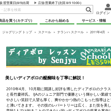
販:翌営業日(8/9)出荷
店舗
:営業終了(次回 8/9 10:00-)
ログイン
商品を買う(カテゴリ)
これから始める
サービス・情報
ジャグリング
トップ
スクール
ナランハ スクール
2011年4月
美しいディアボロの醍醐味を丁寧に解説！
2010年4月、10月期に開講し好評を博したディアボロのクラスです
と長竹慶祥氏。 IJAのジュニア部門で優勝という輝かしい業
やさしい笑顔で人望も厚く、爽やかかつ熱のこもった指導はと
と沸いてきます。 その技のレパートリーは広く、また技を美
普段1人では知ることのできない深いディアボロの世界を案内