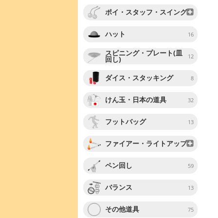
ポイ・スタッフ・スイング
ハット
16
スピニング・プレート(皿
12
回し)
ダイス・スタッキング
8
けん玉・日本の道具
32
フットバッグ
13
ファイアー・ライトアップ
ペン回し
59
バランス
13
その他道具
75