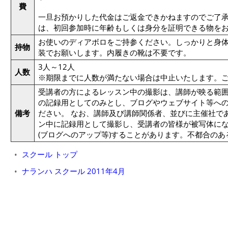
費
一旦お預かりした代金はご返金できかねますのでご了承
は、初回参加時に年齢もしくは身分を証明できる物を
お使いのディアボロをご持参ください。しっかりと身
持物
装でお願いします。内履きの靴は不要です。
3人～12人
人数
※期限までに人数が満たない場合は中止いたします。
受講者の方によるレッスン中の撮影は、講師が映る範
の記録用としてのみとし、ブログやウェブサイト等へ
備考
ださい。 なお、講師及び講師関係者、並びに主催社で
ン中に記録用として撮影し、受講者の皆様が被写体に
(ブログへのアップ等)することがあります。不都合の
スクール トップ
ナランハ スクール 2011年4月