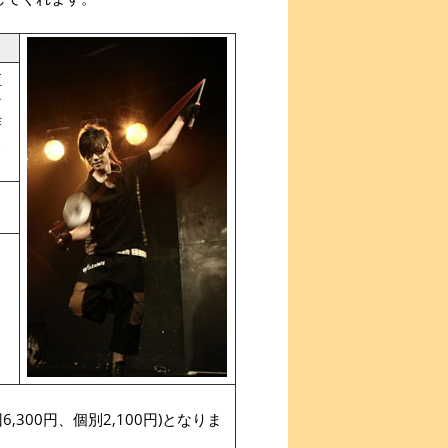
直
な
作
ス
300円、個別2,100円)となりま