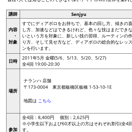
講師
Senjyu
すでにディアボロをお持ちで、基本の回し方、傾きの
内容
し方、加速などはできるけれど、色々な技はまだでき
・
いという方を対象に、新しい技の習得、ルーティンの
対象
り方、そして見せ方など、ディアボロの総合的なレッ
ンを行います。
2011年5月 金曜(5/6、5/13、5/20、5/27)
日時
全4回 19:00-20:30
ナランハ 店舗
〒173-0004 東京都板橋区板橋 1-53-10-1E
場所
地図は
こちら
全4回：8,400円 個別：2,625円
※小学生以下および60才以上の方はそれぞれ割引(全4回6,
参加
す。