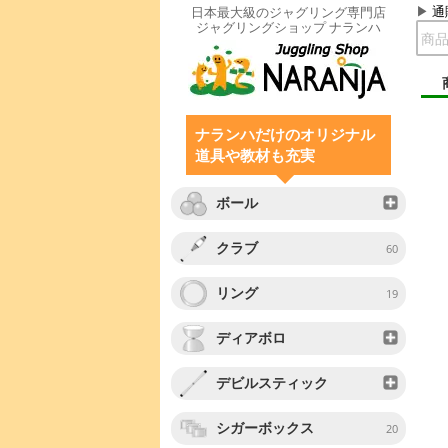
通
日本最大級のジャグリング専門店
ジャグリングショップ ナランハ
ナランハだけのオリジナル
道具や教材も充実
ボール
クラブ
60
リング
19
ディアボロ
デビルスティック
シガーボックス
20