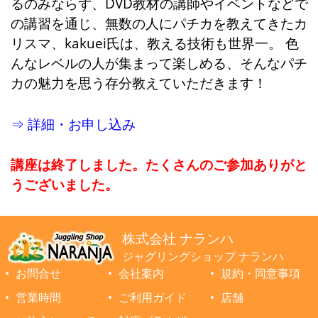
るのみならず、DVD教材の講師やイベントなどで
の講習を通じ、無数の人にパチカを教えてきたカ
リスマ、kakuei氏は、教える技術も世界一。 色
んなレベルの人が集まって楽しめる、そんなパチ
カの魅力を思う存分教えていただきます！
⇒ 詳細・お申し込み
講座は終了しました。たくさんのご参加ありがと
うございました。
株式会社 ナランハ
ジャグリングショップ ナランハ
お問合せ
会社案内
規約・同意事項
営業時間
ご利用ガイド
店舗