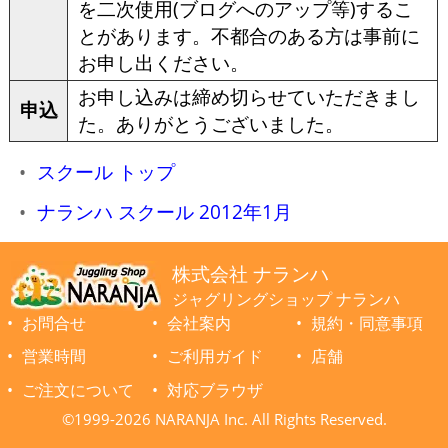
を二次使用(ブログへのアップ等)するこ
とがあります。不都合のある方は事前に
お申し出ください。
お申し込みは締め切らせていただきまし
申込
た。ありがとうございました。
スクール トップ
ナランハ スクール 2012年1月
株式会社 ナランハ
ジャグリングショップ ナランハ
お問合せ
会社案内
規約・同意事項
営業時間
ご利用ガイド
店舗
ご注文について
対応ブラウザ
©1999-2026 NARANJA Inc. All Rights Reserved.