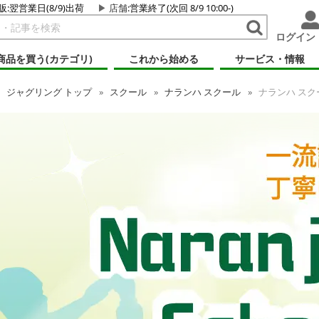
販:翌営業日(8/9)出荷
店舗
:営業終了(次回 8/9 10:00-)
ログイン
商品を買う(カテゴリ)
これから始める
サービス・情報
ジャグリング
トップ
スクール
ナランハ スクール
ナランハ スクー