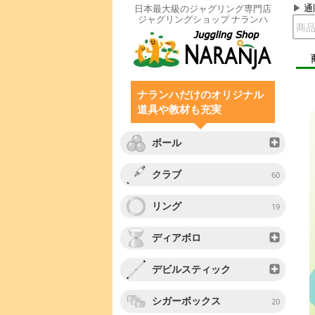
通
日本最大級のジャグリング専門店
ジャグリングショップ ナランハ
ナランハだけのオリジナル
道具や教材も充実
ボール
クラブ
60
リング
19
ディアボロ
デビルスティック
シガーボックス
20