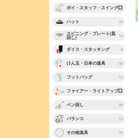
ポイ・スタッフ・スイング
ハット
16
スピニング・プレート(皿
12
回し)
ダイス・スタッキング
8
けん玉・日本の道具
32
フットバッグ
13
ファイアー・ライトアップ
ペン回し
59
バランス
13
その他道具
75