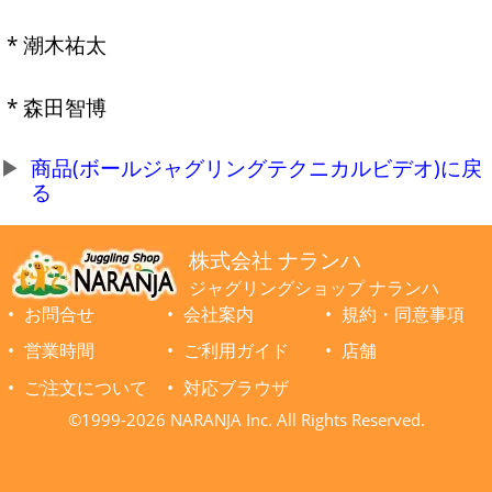
* 潮木祐太
* 森田智博
商品(ボールジャグリングテクニカルビデオ)に戻
る
株式会社 ナランハ
ジャグリングショップ ナランハ
お問合せ
会社案内
規約・同意事項
営業時間
ご利用ガイド
店舗
ご注文について
対応ブラウザ
©1999-2026 NARANJA Inc. All Rights Reserved.