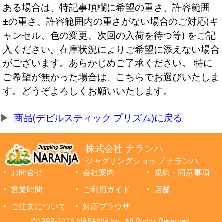
ある場合は、特記事項欄に希望の重さ、許容範囲
±の重さ、許容範囲内の重さがない場合のご対応(キ
ャンセル、色の変更、次回の入荷を待つ等) をご記
入ください。在庫状況によりご希望に添えない場合
がございます。あらかじめご了承ください。 特に
ご希望が無かった場合は、こちらでお選びいたしま
す。どうぞよろしくお願いいたします。
商品(デビルスティック プリズム)に戻る
株式会社 ナランハ
ジャグリングショップ ナランハ
お問合せ
会社案内
規約・同意事項
営業時間
ご利用ガイド
店舗
ご注文について
対応ブラウザ
©1999-2026 NARANJA Inc. All Rights Reserved.