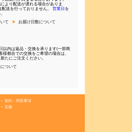
他により配送が遅れる場合がありま
は配送を行っておりません。
営業日
を
い。
ついて
お届け日数について
日以内は返品・交換を承ります(一部商
お客様都合での交換をご希望の場合は、
に新たにご注文ください。
換について
規約・同意事項
店舗