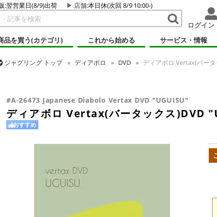
販:翌営業日(8/9)出荷
店舗
:本日休(次回 8/9 10:00-)
ログイン
商品を買う(カテゴリ)
これから始める
サービス・情報
ジャグリング
トップ
ディアボロ
DVD
ディアボロ Vertax(バータッ
ジャグリング
トップ
DVD
ディアボロ DVD
ディアボロ Vertax(バ
#A-26473 Japanese Diabolo Vertax DVD "UGUISU"
ディアボロ Vertax(バータックス)DVD "U
おすすめ