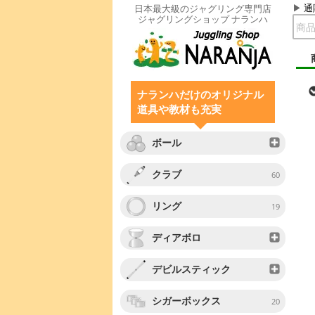
通
日本最大級のジャグリング専門店
ジャグリングショップ ナランハ
ナランハだけのオリジナル
道具や教材も充実
ボール
クラブ
60
リング
19
ディアボロ
デビルスティック
シガーボックス
20