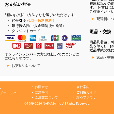
在庫状況その
お支払い方法
す。 休業日に
ご確認くださ
3種のお支払い方法よりお選びいただけます。
配送料に
代金引換
代引手数料無料！
銀行振込(※ご入金確認後の発送)
クレジットカード
返品・交換
商品到着後、8
品を除く)。 
返品手続の後
オンラインメンバーの方は後払いでのコンビニ
返品・交
支払も可能です。
お支払いについて
お問合せ
会社案内
ハ
営業時間
ご利用ガイド
プ ナランハ
ご注文について
対応ブラウザ
©1999-2026 NARANJA Inc. All Rights Reserved.