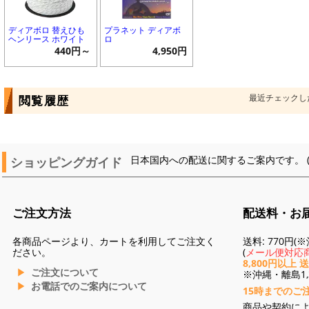
ディアボロ 替えひも
プラネット ディアボ
ヘンリース ホワイト
ロ
440円～
4,950円
最近チェックし
閲覧履歴
ショッピングガイド
日本国内への配送に関するご案内です。 
ご注文方法
配送料・お
各商品ページより、カートを利用してご注文く
送料: 770円
ださい。
(
メール便対応商
8,800円以上 
ご注文について
※沖縄・離島1,3
お電話でのご案内について
15時までのご
商品や契約に