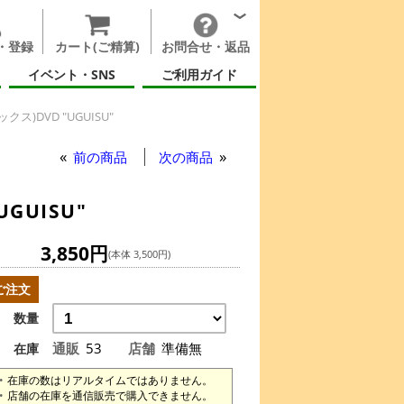
・登録
カート(ご精算)
お問合せ・返品
イベント・SNS
ご利用ガイド
クス)DVD "UGUISU"
ータックス)DVD "UGUISU"
前の商品
次の商品
GUISU"
3,850円
(本体 3,500円)
ご注文
数量
通販
53
店舗
準備無
在庫
在庫の数はリアルタイムではありません。
店舗の在庫を通信販売で購入できません。