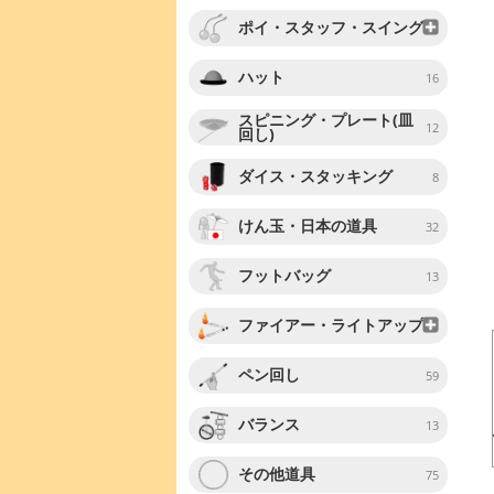
ポイ・スタッフ・スイング
ハット
16
スピニング・プレート(皿
12
回し)
ダイス・スタッキング
8
けん玉・日本の道具
32
フットバッグ
13
ファイアー・ライトアップ
ペン回し
59
バランス
13
その他道具
75