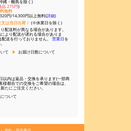
(※沖縄・離島を除く)
品 275円
)
送料無料
20円/14,300円以上無料(
詳細
)
注文は当日出荷！
(※休業日を除く)
より配送料が異なる場合があります。
他により配送が遅れる場合がありま
は配送を行っておりません。
営業日
を
い。
ついて
お届け日数について
日以内は返品・交換を承ります(一部商
お客様都合での交換をご希望の場合は、
に新たにご注文ください。
換について
規約・同意事項