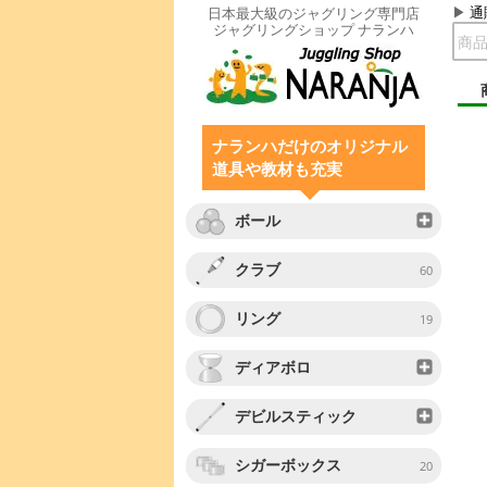
通
日本最大級のジャグリング専門店
ジャグリングショップ ナランハ
ナランハだけのオリジナル
道具や教材も充実
ボール
クラブ
60
リング
19
ディアボロ
デビルスティック
シガーボックス
20