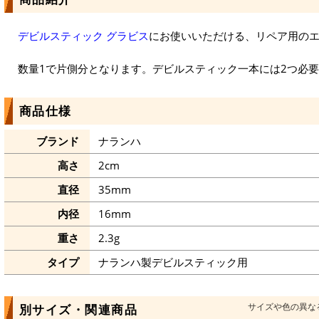
デビルスティック グラビス
にお使いいただける、リペア用の
数量1で片側分となります。デビルスティック一本には2つ必
商品仕様
ブランド
ナランハ
高さ
2cm
直径
35mm
内径
16mm
重さ
2.3g
タイプ
ナランハ製デビルスティック用
サイズや色の異な
別サイズ・関連商品