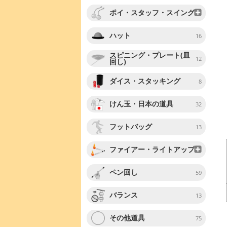
ポイ・スタッフ・スイング
ハット
16
スピニング・プレート(皿
12
回し)
ダイス・スタッキング
8
けん玉・日本の道具
32
フットバッグ
13
ファイアー・ライトアップ
ペン回し
59
バランス
13
その他道具
75