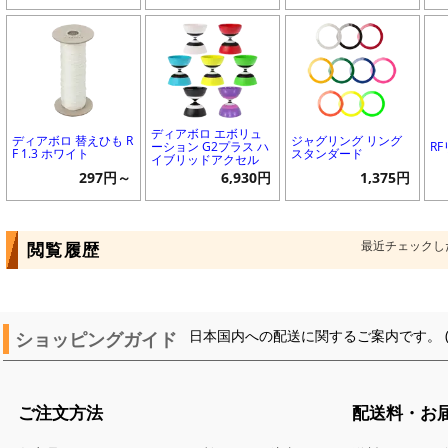
ディアボロ エボリュ
ディアボロ 替えひも R
ジャグリング リング
ーション G2プラス ハ
R
F 1.3 ホワイト
スタンダード
イブリッドアクセル
297円～
6,930円
1,375円
最近チェックし
閲覧履歴
ショッピングガイド
日本国内への配送に関するご案内です。 
ご注文方法
配送料・お