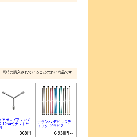
同時に購入されていることの多い商品です
ィアボロ Y字レンチ
ナランハ デビルステ
-9-10mm)ナット外
ィック グラビス
用
308円
6,930円～