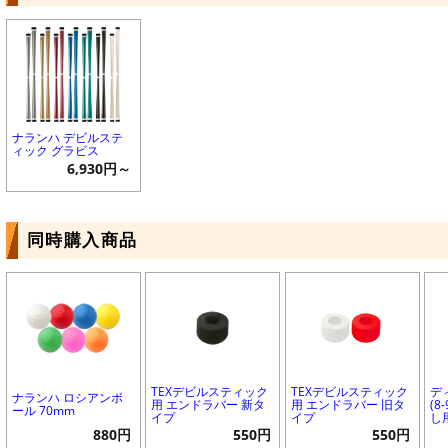
ナランハ デビルステ
ィック グラビス
6,930円～
同時購入商品
TEXデビルスティック
TEXデビルスティック
デ
ナランハ ロシアンボ
用 エンドラバー 新タ
用 エンドラバー 旧タ
(8
ール 70mm
イプ
イプ
し
880円
550円
550円