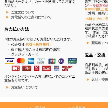
各商品ページより、カートを利用してご注文く
送料: 770円
ださい。
(
メール便対応商
8,800円以上 
ご注文について
※沖縄・離島1,3
お電話でのご案内について
15時までのご
商品や契約に
在庫状況その
お支払い方法
す。 休業日に
ご確認くださ
3種のお支払い方法よりお選びいただけます。
配送料に
代金引換
代引手数料無料！
銀行振込(※ご入金確認後の発送)
クレジットカード
返品・交換
商品到着後、8
品を除く)。 
返品手続の後
オンラインメンバーの方は後払いでのコンビニ
返品・交
支払も可能です。
お支払いについて
お問合せ
会社案内