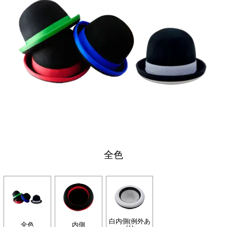
全色
白内側(例外あ
全色
内側