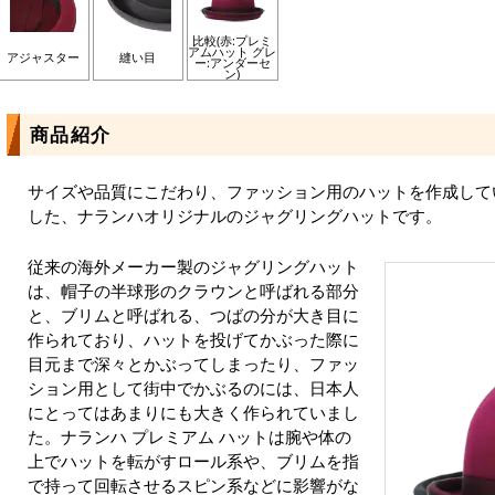
比較(赤:プレミ
アムハット グレ
アジャスター
縫い目
ー:アンダーセ
ン)
商品紹介
サイズや品質にこだわり、ファッション用のハットを作成して
した、ナランハオリジナルのジャグリングハットです。
従来の海外メーカー製のジャグリングハット
は、帽子の半球形のクラウンと呼ばれる部分
と、ブリムと呼ばれる、つばの分が大き目に
作られており、ハットを投げてかぶった際に
目元まで深々とかぶってしまったり、ファッ
ション用として街中でかぶるのには、日本人
にとってはあまりにも大きく作られていまし
た。ナランハ プレミアム ハットは腕や体の
上でハットを転がすロール系や、ブリムを指
で持って回転させるスピン系などに影響がな