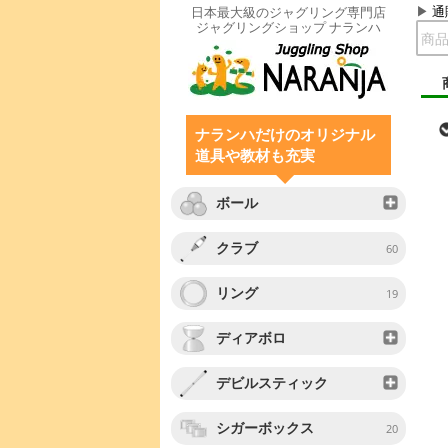
通
日本最大級のジャグリング専門店
ジャグリングショップ ナランハ
ナランハだけのオリジナル
道具や教材も充実
ボール
クラブ
60
リング
19
ディアボロ
デビルスティック
シガーボックス
20