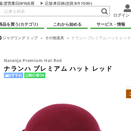
販:翌営業日(8/9)出荷
店舗
:本日休(次回 8/9 10:00-)
ログイン
商品を買う(カテゴリ)
これから始める
サービス・情報
ジャグリング
トップ
その他道具
ナランハ プレミアム ハット レッド
ジャグリング
トップ
ハット
ナランハ プレミアム ハット レッド
Naranja Premium Hat Red
ナランハ プレミアム ハット レッド
おすすめ
初心者OK