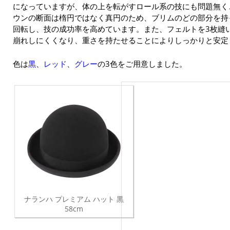
になっていますが、体の上を転がすロール系の技にも問題無く
ウンの断面は楕円ではなく真円のため、ブリムのどの部分を持
回転し、技の成功率を高めています。また、フェルトを3枚縫
崩れしにくくなり、重さを持たせることによりしっかりと安定
色は
黒
、
レッド
、
グレー
の3色をご用意しました。
ナランハ プレミアム ハット 黒
58cm