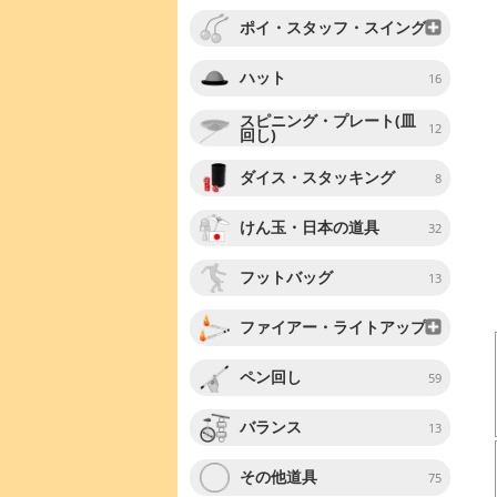
ポイ・スタッフ・スイング
ハット
16
スピニング・プレート(皿
12
回し)
ダイス・スタッキング
8
けん玉・日本の道具
32
フットバッグ
13
ファイアー・ライトアップ
ペン回し
59
バランス
13
その他道具
75