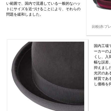
い範囲で、国内で流通している一般的なハッ
トにサイズを近づけることにより、それらの
問題を緩和しました。
比較(赤:プ
国内工場
ーカーの
くし、入
幅な誤差
抑えまし
光沢のあ
材質であ
し価格を