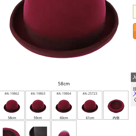
58cm
#A-19862
#A-19863
#A-19864
#A-25723
58cm
59cm
60cm
61cm
内側