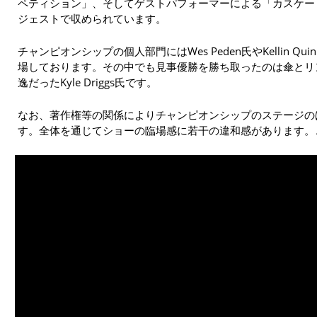
ペティション」、そしてゲストパフォーマーによる「カスケー
ジェストで収められています。
チャンピオンシップの個人部門にはWes Peden氏やKellin 
場しております。その中でも見事優勝を勝ち取ったのは傘とリ
逸だったKyle Driggs氏です。
なお、著作権等の関係によりチャンピオンシップのステージの
す。全体を通じてショーの臨場感に若干の違和感があります。