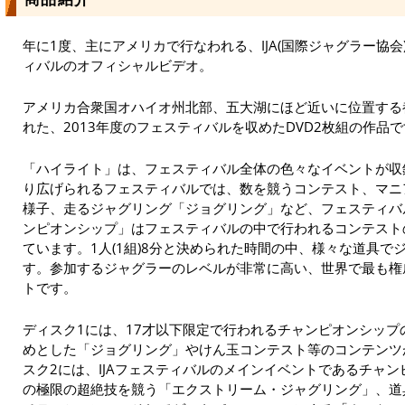
年に1度、主にアメリカで行なわれる、IJA(国際ジャグラー協
ィバルのオフィシャルビデオ。
アメリカ合衆国オハイオ州北部、五大湖にほど近いに位置する
れた、2013年度のフェスティバルを収めたDVD2枚組の作品
「ハイライト」は、フェスティバル全体の色々なイベントが収
り広げられるフェスティバルでは、数を競うコンテスト、マニ
様子、走るジャグリング「ジョグリング」など、フェスティバ
ンピオンシップ」はフェスティバルの中で行われるコンテスト
ています。1人(1組)8分と決められた時間の中、様々な道具
す。参加するジャグラーのレベルが非常に高い、世界で最も権
トです。
ディスク1には、17才以下限定で行われるチャンピオンシッ
めとした「ジョグリング」やけん玉コンテスト等のコンテンツ
スク2には、IJAフェスティバルのメインイベントであるチャ
の極限の超絶技を競う「エクストリーム・ジャグリング」、道