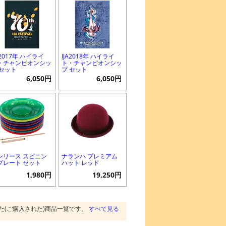
A2017年 ハイライ
IJA2018年 ハイライ
・チャンピオンシッ
ト・チャンピオンシッ
 セット
プ セット
6,050円
6,050円
ンリース スピニン
ナランハ プレミアム
プレート セット
ハット レッド
1,980円
19,250円
た(ご購入された)商品一覧です。
すべて見る