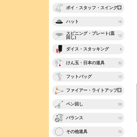
ポイ・スタッフ・スイング
ハット
16
スピニング・プレート(皿
12
回し)
ダイス・スタッキング
8
けん玉・日本の道具
32
フットバッグ
13
ファイアー・ライトアップ
ペン回し
59
バランス
13
その他道具
75