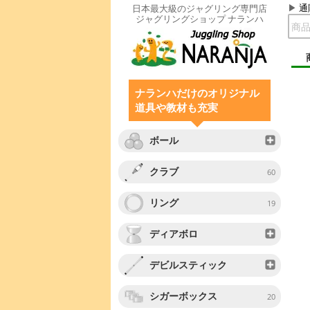
通
日本最大級のジャグリング専門店
ジャグリングショップ ナランハ
ナランハだけのオリジナル
道具や教材も充実
ボール
クラブ
60
リング
19
ディアボロ
デビルスティック
シガーボックス
20