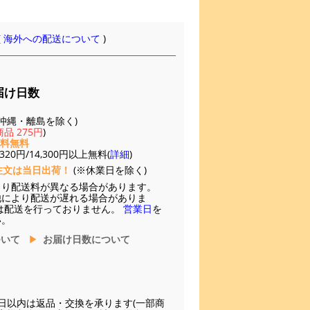
(
海外への配送について
)
届け日数
(※沖縄・離島を除く)
品 275円
)
送料無料
20円/14,300円以上無料(
詳細
)
注文は当日出荷！
(※休業日を除く)
より配送料が異なる場合があります。
他により配送が遅れる場合がありま
は配送を行っておりません。
営業日
を
い。
ついて
お届け日数について
日以内は返品・交換を承ります(一部商