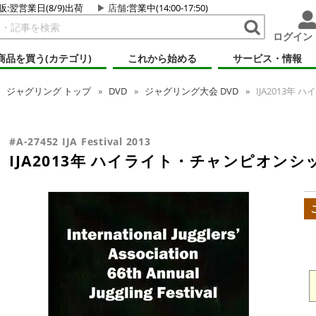
販:翌営業日(8/9)出荷
店舗
:営業中(14:00-17:50)
ログイン
商品を買う(カテゴリ)
これから始める
サービス・情報
ジャグリング
トップ
DVD
ジャグリング大会 DVD
IJA2013年
#A-27452 IJA Festival 2013
IJA2013年 ハイライト・チャンピオンシ