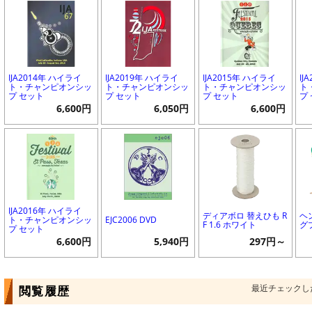
IJA2014年 ハイライ
IJA2019年 ハイライ
IJA2015年 ハイライ
IJ
ト・チャンピオンシッ
ト・チャンピオンシッ
ト・チャンピオンシッ
ト
プ セット
プ セット
プ セット
プ
6,600円
6,050円
6,600円
IJA2016年 ハイライ
ディアボロ 替えひも R
ヘ
ト・チャンピオンシッ
EJC2006 DVD
F 1.6 ホワイト
グ
プ セット
6,600円
5,940円
297円～
最近チェックし
閲覧履歴