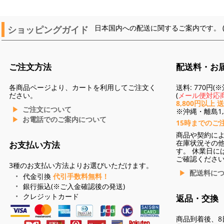
ショッピングガイド
日本国内への配送に関するご案内です。 
ご注文方法
配送料・お
各商品ページより、カートを利用してご注文く
送料: 770円
ださい。
(
メール便対応商
8,800円以上 
ご注文について
※沖縄・離島1,3
お電話でのご案内について
15時までのご
商品や契約に
在庫状況その
お支払い方法
す。 休業日に
ご確認くださ
3種のお支払い方法よりお選びいただけます。
配送料に
代金引換
代引手数料無料！
銀行振込(※ご入金確認後の発送)
クレジットカード
返品・交換
商品到着後、8