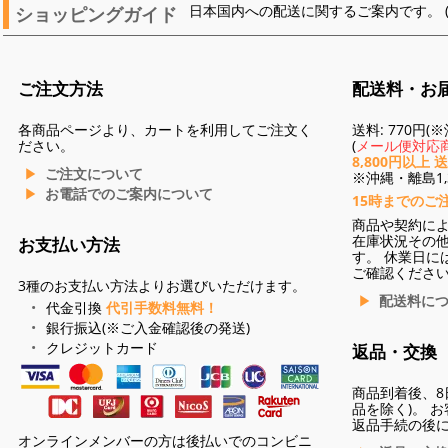
ショッピングガイド
日本国内への配送に関するご案内です。 
ご注文方法
配送料・お
各商品ページより、カートを利用してご注文く
送料: 770円
ださい。
(
メール便対応商
8,800円以上 
ご注文について
※沖縄・離島1,3
お電話でのご案内について
15時までのご
商品や契約に
在庫状況その
お支払い方法
す。 休業日に
ご確認くださ
3種のお支払い方法よりお選びいただけます。
配送料に
代金引換
代引手数料無料！
銀行振込(※ご入金確認後の発送)
クレジットカード
返品・交換
商品到着後、8
品を除く)。 
返品手続の後
オンラインメンバーの方は後払いでのコンビニ