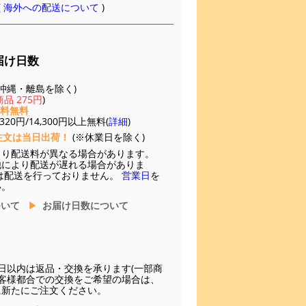
(
海外への配送について
)
届け日数
(※沖縄・離島を除く)
品 275円
)
送料無料
20円/14,300円以上無料(
詳細
)
注文は当日出荷！
(※休業日を除く)
より配送料が異なる場合があります。
他により配送が遅れる場合がありま
は配送を行っておりません。
営業日
を
い。
ついて
お届け日数について
日以内は返品・交換を承ります(一部商
お客様都合での交換をご希望の場合は、
に新たにご注文ください。