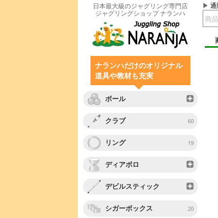
通
日本最大級のジャグリング専門店
ジャグリングショップ ナランハ
ナランハだけのオリジナル
道具や教材も充実
ボール
クラブ
60
リング
19
ディアボロ
デビルスティック
シガーボックス
20