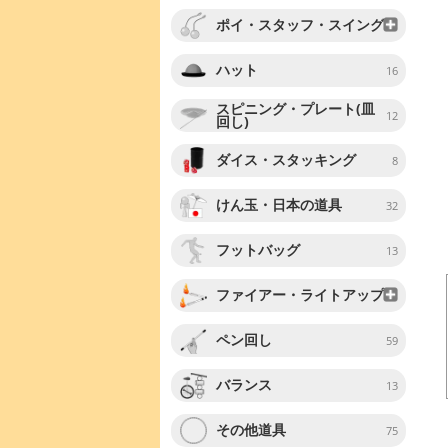
ポイ・スタッフ・スイング
ハット
16
スピニング・プレート(皿
12
回し)
ダイス・スタッキング
8
けん玉・日本の道具
32
フットバッグ
13
ファイアー・ライトアップ
ペン回し
59
バランス
13
その他道具
75