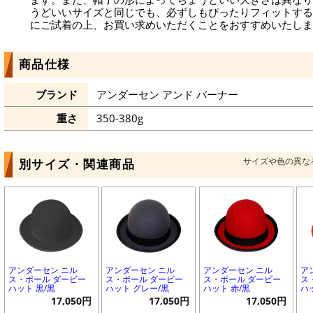
うどいいサイズと同じでも、必ずしもぴったりフィットする
にご試着の上、お買い求めいただくことをおすすめいたしま
商品仕様
ブランド
アンダーセン アンド バーナー
重さ
350-380g
サイズや色の異な
別サイズ・関連商品
アンダーセン ニル
アンダーセン ニル
アンダーセン ニル
ア
ス・ポール ダービー
ス・ポール ダービー
ス・ポール ダービー
ス
ハット 黒/黒
ハット グレー/黒
ハット 赤/黒
ハ
17,050円
17,050円
17,050円