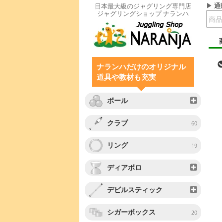
通
日本最大級のジャグリング専門店
ジャグリングショップ ナランハ
ナランハだけのオリジナル
道具や教材も充実
ボール
クラブ
60
リング
19
ディアボロ
デビルスティック
シガーボックス
20