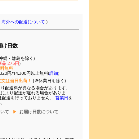
(
海外への配送について
)
届け日数
(※沖縄・離島を除く)
品 275円
)
送料無料
20円/14,300円以上無料(
詳細
)
注文は当日出荷！
(※休業日を除く)
より配送料が異なる場合があります。
他により配送が遅れる場合がありま
は配送を行っておりません。
営業日
を
い。
ついて
お届け日数について