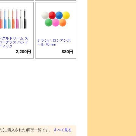
ャグルドリーム ス
ナランハ ロシアンボ
パーグラス ハンド
ール 70mm
ティック
2,200円
880円
た(ご購入された)商品一覧です。
すべて見る