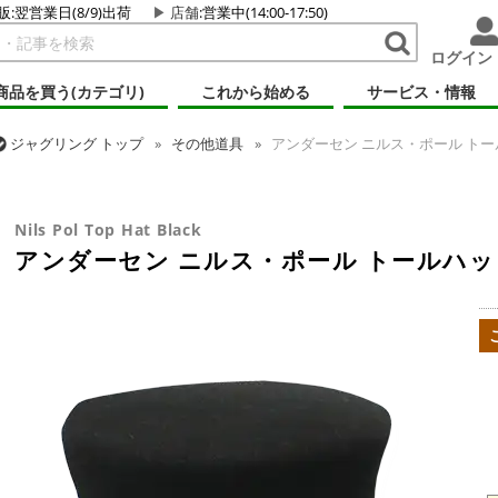
販:翌営業日(8/9)出荷
店舗
:営業中(14:00-17:50)
ログイン
商品を買う(カテゴリ)
これから始める
サービス・情報
ジャグリング
トップ
その他道具
アンダーセン ニルス・ポール トー
ジャグリング
トップ
ハット
アンダーセン ニルス・ポール トールハ
Nils Pol Top Hat Black
アンダーセン ニルス・ポール トールハッ