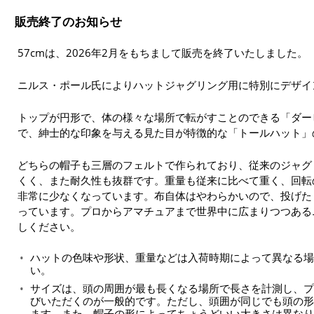
販売終了のお知らせ
57cmは、2026年2月をもちまして販売を終了いたしました。
ニルス・ポール氏によりハットジャグリング用に特別にデザイ
トップが円形で、体の様々な場所で転がすことのできる「ダー
で、紳士的な印象を与える見た目が特徴的な「トールハット」
どちらの帽子も三層のフェルトで作られており、従来のジャグ
くく、また耐久性も抜群です。重量も従来に比べて重く、回転
非常に少なくなっています。布自体はやわらかいので、投げた
っています。プロからアマチュアまで世界中に広まりつつある
しください。
ハットの色味や形状、重量などは入荷時期によって異なる場
い。
サイズは、頭の周囲が最も長くなる場所で長さを計測し、プ
びいただくのが一般的です。ただし、頭囲が同じでも頭の形
ます。また、帽子の形によってちょうどいい大きさは異なり