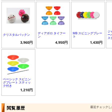
ジ
ディアボロ タイフー
MB スピニングプレー
クリスタルパックン
ー
ン
ト
ス
3,960円
4,950円
1,430円
ベーシック スピニン
グプレート スティッ
ク付き
1,210円
最近チェックし
閲覧履歴