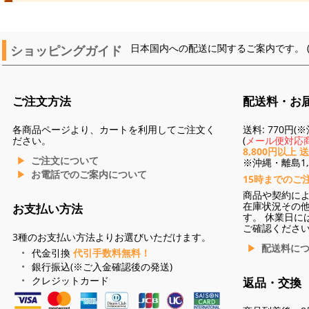
ショッピングガイド
日本国内への配送に関するご案内です。 
ご注文方法
配送料・お
各商品ページより、カートを利用してご注文く
送料: 770円
ださい。
(
メール便対応商
8,800円以上 
ご注文について
※沖縄・離島1,3
お電話でのご案内について
15時までのご
商品や契約に
在庫状況その
お支払い方法
す。 休業日に
ご確認くださ
3種のお支払い方法よりお選びいただけます。
配送料に
代金引換
代引手数料無料！
銀行振込(※ご入金確認後の発送)
クレジットカード
返品・交換