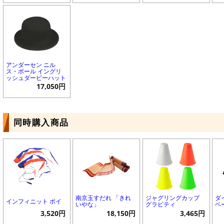
アンダーセン ニル
ス・ポール イングリ
ッシュダービーハット
17,050円
同時購入商品
南京玉すだれ 「きれ
ジャグリングカップ
ダ
インフィニット ポイ
いやな」
グラビティ
ベ
3,520円
18,150円
3,465円