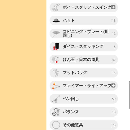
ポイ・スタッフ・スイング
ハット
16
スピニング・プレート(皿
12
回し)
ダイス・スタッキング
8
けん玉・日本の道具
32
フットバッグ
13
ファイアー・ライトアップ
ペン回し
59
バランス
13
その他道具
75