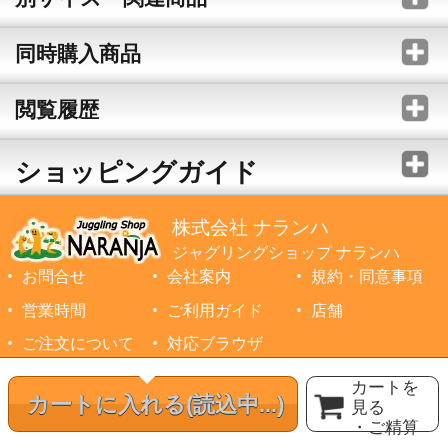
同時購入商品
閲覧履歴
ショッピングガイド
株式会社 ナランハ
ジャグリングショップ ナランハ
お問合せ
会社案内
規約・同意事項
営業時間
ご利用ガイド
店舗
ご注文について
対応ブラウザ
©1999-2026 NARANJA Inc. All Rights Reserved.
カートを
カートに入れる
(読込中...)
見る
・ご精算