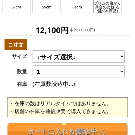
ブリムの曲がり
57cm
59cm
61cm
具合の比較(右
側が本商品)
12,100円
(本体 11,000円)
ご注文
サイズ
数量
(在庫数読込中...)
在庫
在庫の数はリアルタイムではありません。
店舗の在庫を通信販売で購入できません。
カートに入れる
(読込中...)