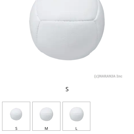
S
S
M
L