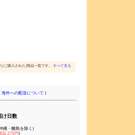
た(ご購入された)商品一覧です。
すべて見る
(
海外への配送について
)
届け日数
(※沖縄・離島を除く)
品 275円
)