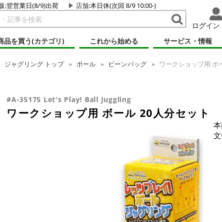
販:翌営業日(8/9)出荷
店舗
:本日休(次回 8/9 10:00-)
ログイン
商品を買う(カテゴリ)
これから始める
サービス・情報
ジャグリング
トップ
ボール
ビーンバッグ
ワークショップ用 ボー
#A-35175 Let's Play! Ball Juggling
ワークショップ用 ボール 20人分セット
本
文