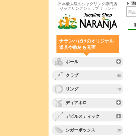
通
日本最大級のジャグリング専門店
ジャグリングショップ ナランハ
ナランハだけのオリジナル
道具や教材も充実
ボール
クラブ
60
リング
19
ディアボロ
デビルスティック
シガーボックス
20