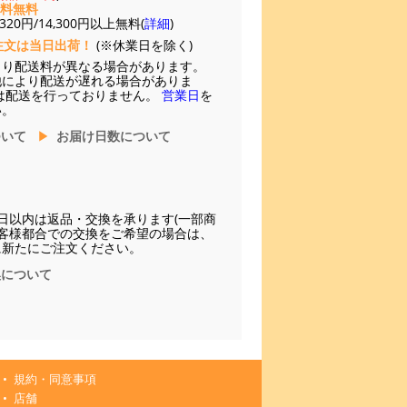
送料無料
20円/14,300円以上無料(
詳細
)
注文は当日出荷！
(※休業日を除く)
より配送料が異なる場合があります。
他により配送が遅れる場合がありま
は配送を行っておりません。
営業日
を
い。
ついて
お届け日数について
日以内は返品・交換を承ります(一部商
お客様都合での交換をご希望の場合は、
に新たにご注文ください。
換について
規約・同意事項
店舗