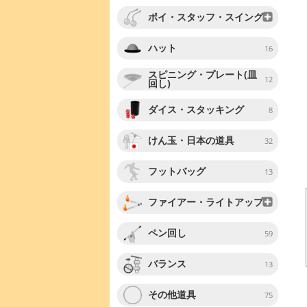
ポイ・スタッフ・スイング
ハット
16
スピニング・プレート(皿
12
回し)
ダイス・スタッキング
8
けん玉・日本の道具
32
フットバッグ
13
ファイアー・ライトアップ
ペン回し
59
バランス
13
その他道具
75