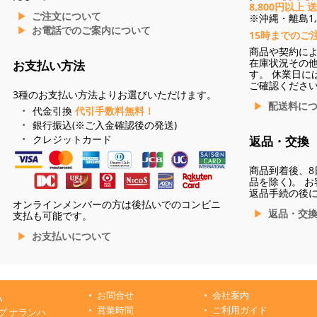
8,800円以上 
ご注文について
※沖縄・離島1,3
お電話でのご案内について
15時までのご
商品や契約に
在庫状況その
お支払い方法
す。 休業日に
ご確認くださ
3種のお支払い方法よりお選びいただけます。
配送料に
代金引換
代引手数料無料！
銀行振込(※ご入金確認後の発送)
クレジットカード
返品・交換
商品到着後、8
品を除く)。 
返品手続の後
オンラインメンバーの方は後払いでのコンビニ
返品・交
支払も可能です。
お支払いについて
お問合せ
会社案内
ハ
営業時間
ご利用ガイド
プ ナランハ