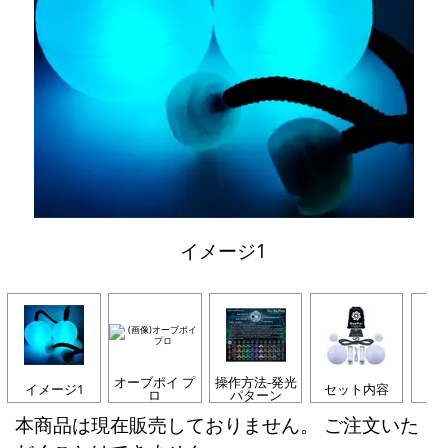
イメージ1
オーブポイ プ
操作方法-発光
イメージ1
セット内容
U
ロ
パターン
本商品は現在販売しておりません。 ご注文いた