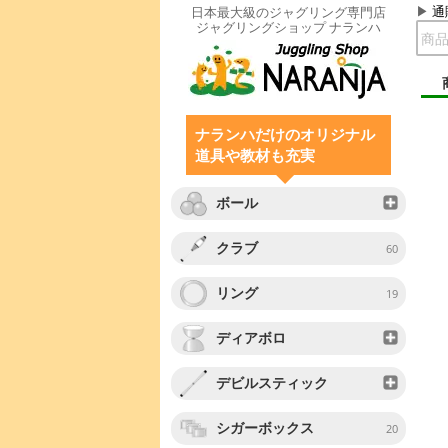
通
日本最大級のジャグリング専門店
ジャグリングショップ ナランハ
ナランハだけのオリジナル
道具や教材も充実
ボール
クラブ
60
リング
19
ディアボロ
デビルスティック
シガーボックス
20