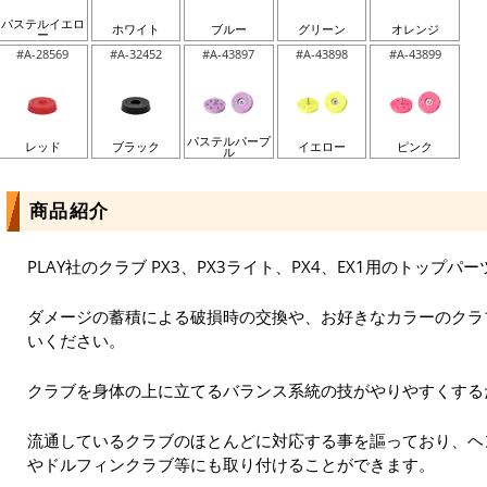
パステルイエロ
ホワイト
ブルー
グリーン
オレンジ
ー
#A-28569
#A-32452
#A-43897
#A-43898
#A-43899
パステルパープ
レッド
ブラック
イエロー
ピンク
ル
商品紹介
PLAY社のクラブ PX3、PX3ライト、PX4、EX1用のトップパ
ダメージの蓄積による破損時の交換や、お好きなカラーのクラ
いください。
クラブを身体の上に立てるバランス系統の技がやりやすくする
流通しているクラブのほとんどに対応する事を謳っており、ヘ
やドルフィンクラブ等にも取り付けることができます。