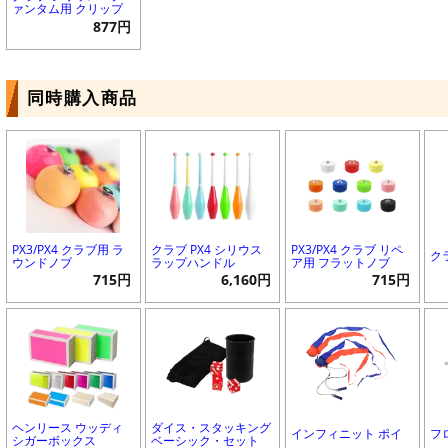
ァンタム用 クリップ
877円
同時購入商品
PX3/PX4 クラブ用 ラ
クラブ PX4 シリウス
PX3/PX4 クラブ リペ
ク
ウンドノブ
ラップハンドル
ア用 フラットノブ
715円
6,160円
715円
ヘンリース ウッディ
ダイス・スタッキング
インフィニット ポイ
フ
シガーボックス
ベーシック・セット