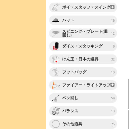
ポイ・スタッフ・スイング
ハット
16
スピニング・プレート(皿
12
回し)
ダイス・スタッキング
8
けん玉・日本の道具
32
フットバッグ
13
ファイアー・ライトアップ
ペン回し
59
バランス
13
その他道具
75