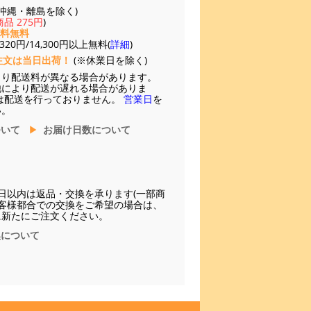
(※沖縄・離島を除く)
品 275円
)
送料無料
20円/14,300円以上無料(
詳細
)
注文は当日出荷！
(※休業日を除く)
より配送料が異なる場合があります。
他により配送が遅れる場合がありま
は配送を行っておりません。
営業日
を
い。
ついて
お届け日数について
日以内は返品・交換を承ります(一部商
お客様都合での交換をご希望の場合は、
に新たにご注文ください。
換について