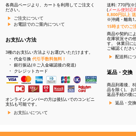
各商品ページより、カートを利用してご注文く
送料: 770円
ださい。
(
メール便対応商
8,800円以上 
ご注文について
※沖縄・離島1,3
お電話でのご案内について
15時までのご
商品や契約に
在庫状況その
お支払い方法
す。 休業日に
ご確認くださ
3種のお支払い方法よりお選びいただけます。
配送料に
代金引換
代引手数料無料！
銀行振込(※ご入金確認後の発送)
クレジットカード
返品・交換
商品到着後、8
品を除く)。 
返品手続の後
オンラインメンバーの方は後払いでのコンビニ
返品・交
支払も可能です。
お支払いについて