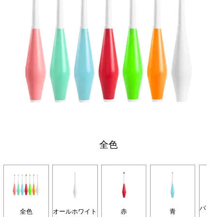
全色
パス
全色
オールホワイト
赤
青