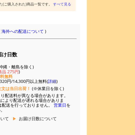
た(ご購入された)商品一覧です。
すべて見る
(
海外への配送について
)
届け日数
(※沖縄・離島を除く)
品 275円
)
送料無料
20円/14,300円以上無料(
詳細
)
注文は当日出荷！
(※休業日を除く)
より配送料が異なる場合があります。
他により配送が遅れる場合がありま
は配送を行っておりません。
営業日
を
い。
ついて
お届け日数について