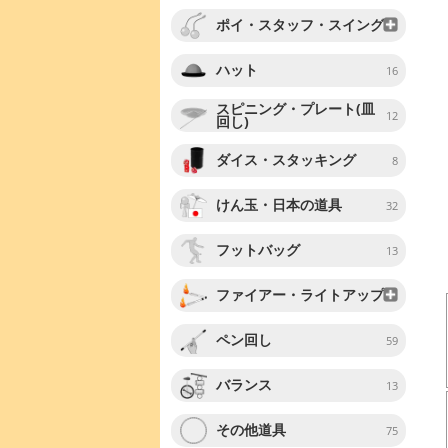
ポイ・スタッフ・スイング
ハット
16
スピニング・プレート(皿
12
回し)
ダイス・スタッキング
8
けん玉・日本の道具
32
フットバッグ
13
ファイアー・ライトアップ
ペン回し
59
バランス
13
その他道具
75