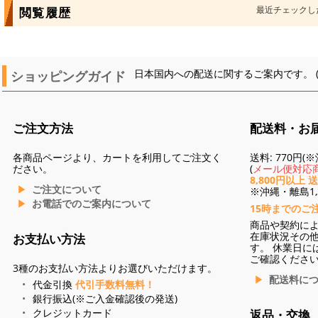
最近チェックし
閲覧履歴
ショッピングガイド
日本国内への配送に関するご案内です。 
ご注文方法
配送料・お
各商品ページより、カートを利用してご注文く
送料: 770円
ださい。
(
メール便対応商
8,800円以上 
ご注文について
※沖縄・離島1,3
お電話でのご案内について
15時までのご
商品や契約に
在庫状況その
お支払い方法
す。 休業日に
ご確認くださ
3種のお支払い方法よりお選びいただけます。
配送料に
代金引換
代引手数料無料！
銀行振込(※ご入金確認後の発送)
クレジットカード
返品・交換