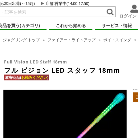
販:本日出荷(～15時)
店舗
:営業中(14:00-17:50)
ログイン
商品を買う(カテゴリ)
これから始める
サービス・情報
ジャグリング
トップ
ファイアー・ライトアップ
ポイ・スイング
Full Vision LED Staff 18mm
フル ビジョン LED スタッフ 18mm
取寄商品(
お読みください
)