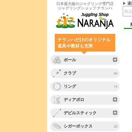
通
日本最大級のジャグリング専門店
ジャグリングショップ ナランハ
ナランハだけのオリジナル
道具や教材も充実
ボール
クラブ
60
リング
19
ディアボロ
デビルスティック
シガーボックス
20