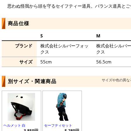
思わぬ怪我から頭を守るセイフティー道具。バランス道具とご
商品仕様
S
M
ブランド
株式会社シルバーフォッ
株式会社シルバ
クス
クス
サイズ
55cm
56.5cm
サイズや色の異な
別サイズ・関連商品
ヘルメット 白
セーフティセット
3,850円
5,280円