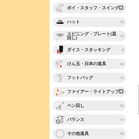
ポイ・スタッフ・スイング
ハット
16
スピニング・プレート(皿
12
回し)
ダイス・スタッキング
8
けん玉・日本の道具
32
フットバッグ
13
ファイアー・ライトアップ
ペン回し
59
バランス
13
その他道具
75