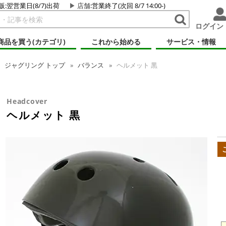
販:翌営業日(8/7)出荷
店舗
:営業終了(次回 8/7 14:00-)
ログイン
商品を買う(カテゴリ)
これから始める
サービス・情報
ジャグリング
トップ
バランス
ヘルメット 黒
Headcover
ヘルメット 黒