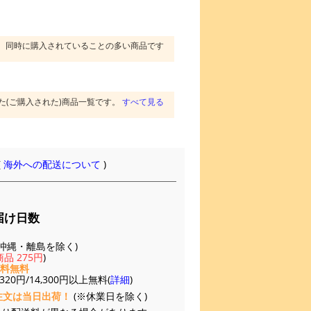
同時に購入されていることの多い商品です
た(ご購入された)商品一覧です。
すべて見る
(
海外への配送について
)
届け日数
(※沖縄・離島を除く)
品 275円
)
送料無料
20円/14,300円以上無料(
詳細
)
注文は当日出荷！
(※休業日を除く)