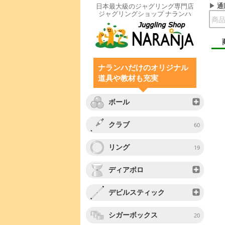
通
日本最大級のジャグリング専門店
ジャグリングショップ ナランハ
ナランハだけのオリジナル
道具や教材も充実
ボール
クラブ
60
リング
19
ディアボロ
デビルスティック
シガーボックス
20