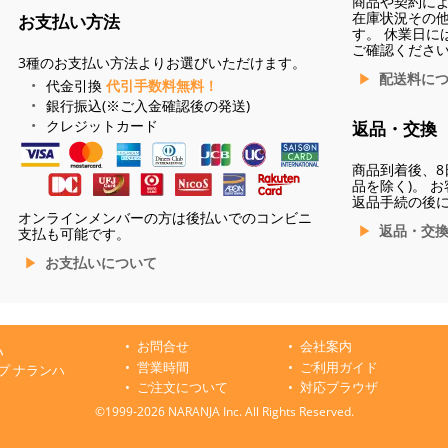
商品や契約に
在庫状況その
お支払い方法
す。 休業日に
ご確認くださ
3種のお支払い方法よりお選びいただけます。
配送料に
代金引換
代引手数料無料！
銀行振込(※ご入金確認後の発送)
クレジットカード
返品・交換
商品到着後、8
品を除く)。 
返品手続の後
オンラインメンバーの方は後払いでのコンビニ
返品・交
支払も可能です。
お支払いについて
お問合せ
会社案内
ハ
営業時間
ご利用ガイド
プ ナランハ
ご注文について
対応ブラウザ
©1999-2026 NARANJA Inc. All Rights Reserved.