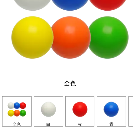
全色
全色
白
赤
青