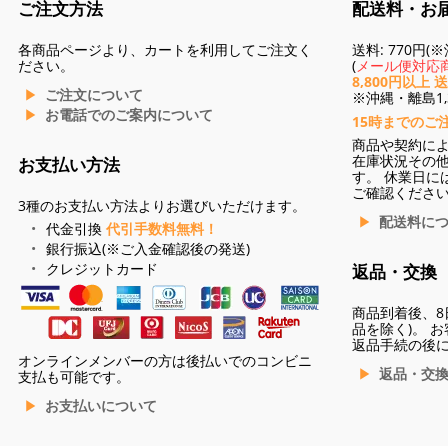
ご注文方法
配送料・お
各商品ページより、カートを利用してご注文く
送料: 770円
ださい。
(
メール便対応商
8,800円以上 
ご注文について
※沖縄・離島1,3
お電話でのご案内について
15時までのご
商品や契約に
在庫状況その
お支払い方法
す。 休業日に
ご確認くださ
3種のお支払い方法よりお選びいただけます。
配送料に
代金引換
代引手数料無料！
銀行振込(※ご入金確認後の発送)
クレジットカード
返品・交換
商品到着後、8
品を除く)。 
返品手続の後
オンラインメンバーの方は後払いでのコンビニ
返品・交
支払も可能です。
お支払いについて