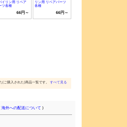
バイリン用 リペア
リン用 リペアパーツ
ーツ各種
各種
66円～
66円～
た(ご購入された)商品一覧です。
すべて見る
(
海外への配送について
)