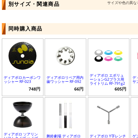
サイズや色の異な
別サイズ・関連商品
同時購入商品
ディアボロ エボリュ
ディアボロカーボンワ
ディアボロリペア用内
デ
ーションG2プラス用
ッシャー RF-023
歯ワッシャー RF-092
サン
ライトリム RF-791g2
748円
66円
605円
ディアボロ ソアリン
舞鈴劇場 ディアボロ
ディアボロ Y字レンチ
ゲ