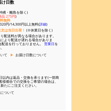
届け日数
(※沖縄・離島を除く)
品 275円
)
送料無料
20円/14,300円以上無料(
詳細
)
注文は当日出荷！
(※休業日を除く)
より配送料が異なる場合があります。
他により配送が遅れる場合がありま
は配送を行っておりません。
営業日
を
い。
ついて
お届け日数について
日以内は返品・交換を承ります(一部商
お客様都合での交換をご希望の場合は、
に新たにご注文ください。
換について