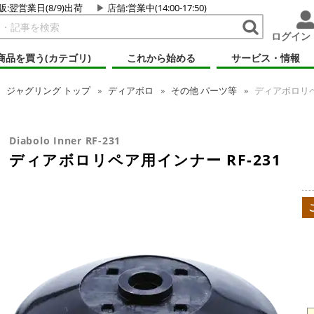
販:翌営業日(8/9)出荷
店舗
:営業中(14:00-17:50)
ログイン
商品を買う(カテゴリ)
これから始める
サービス・情報
ジャグリング
トップ
ディアボロ
その他 パーツ等
ディアボロリペア
Diabolo Inner RF-231
ディアボロリペア用インナー RF-231