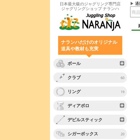
通
日本最大級のジャグリング専門店
ジャグリングショップ ナランハ
ナランハだけのオリジナル
道具や教材も充実
ボール
クラブ
60
リング
19
ディアボロ
デビルスティック
シガーボックス
20