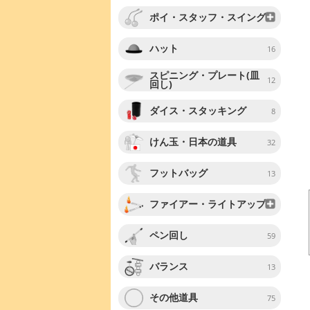
ポイ・スタッフ・スイング
ハット
16
スピニング・プレート(皿
12
回し)
ダイス・スタッキング
8
けん玉・日本の道具
32
フットバッグ
13
ファイアー・ライトアップ
ペン回し
59
バランス
13
その他道具
75