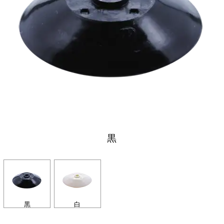
黒
黒
白