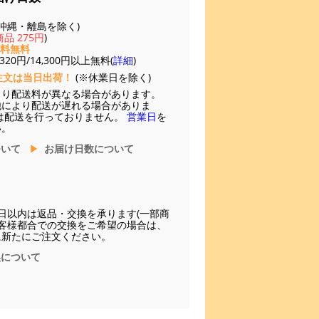
(※沖縄・離島を除く)
品 275円
)
送料無料
20円/14,300円以上無料(
詳細
)
注文は当日出荷！
(※休業日を除く)
より配送料が異なる場合があります。
他により配送が遅れる場合がありま
は配送を行っておりません。
営業日
を
い。
ついて
お届け日数について
日以内は返品・交換を承ります(一部商
お客様都合での交換をご希望の場合は、
に新たにご注文ください。
換について