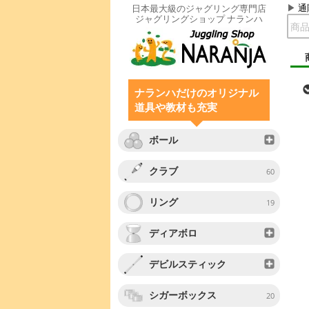
通
日本最大級のジャグリング専門店
ジャグリングショップ ナランハ
ナランハだけのオリジナル
道具や教材も充実
ボール
クラブ
60
リング
19
ディアボロ
デビルスティック
シガーボックス
20