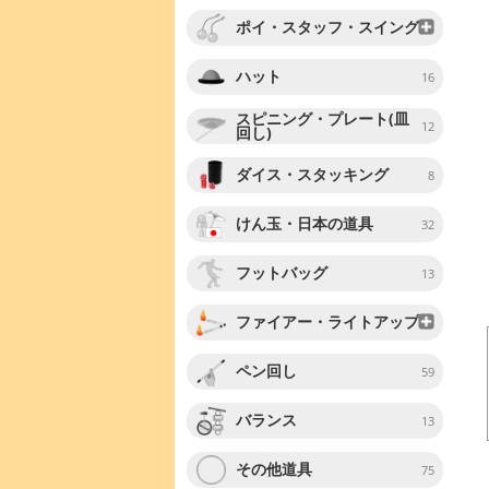
ポイ・スタッフ・スイング
ハット
16
スピニング・プレート(皿
12
回し)
ダイス・スタッキング
8
けん玉・日本の道具
32
フットバッグ
13
ファイアー・ライトアップ
ペン回し
59
バランス
13
その他道具
75