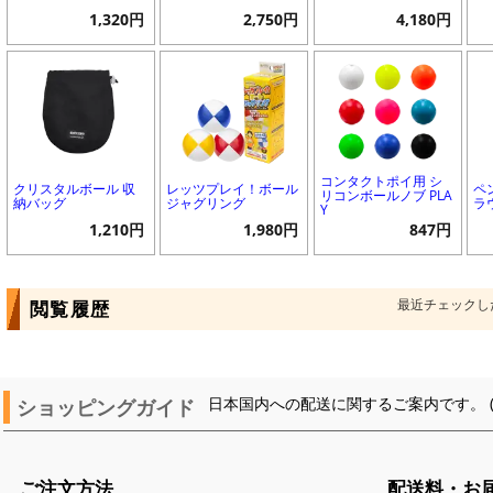
1,320円
2,750円
4,180円
コンタクトポイ用 シ
クリスタルボール 収
レッツプレイ！ボール
ペ
リコンボールノブ PLA
納バッグ
ジャグリング
ラ
Y
1,210円
1,980円
847円
最近チェックし
閲覧履歴
ショッピングガイド
日本国内への配送に関するご案内です。 
ご注文方法
配送料・お