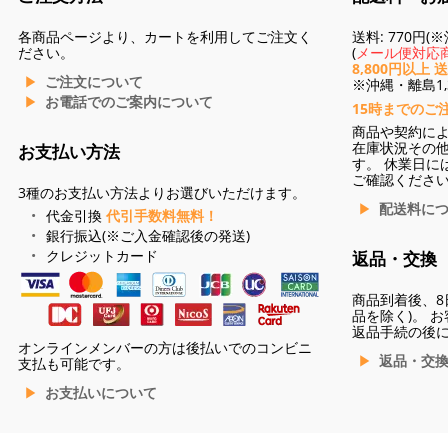
各商品ページより、カートを利用してご注文く
送料: 770円
ださい。
(
メール便対応商
8,800円以上 
ご注文について
※沖縄・離島1,3
お電話でのご案内について
15時までのご
商品や契約に
在庫状況その
お支払い方法
す。 休業日に
ご確認くださ
3種のお支払い方法よりお選びいただけます。
配送料に
代金引換
代引手数料無料！
銀行振込(※ご入金確認後の発送)
クレジットカード
返品・交換
商品到着後、8
品を除く)。 
返品手続の後
オンラインメンバーの方は後払いでのコンビニ
返品・交
支払も可能です。
お支払いについて