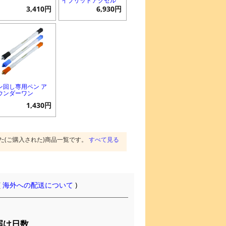
イブリッドアクセル
3,410円
6,930円
ン回し専用ペン ア
ウンダーワン
1,430円
た(ご購入された)商品一覧です。
すべて見る
(
海外への配送について
)
届け日数