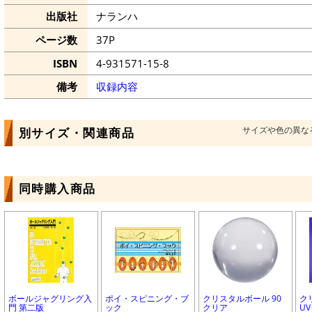
出版社
ナランハ
ページ数
37P
ISBN
4-931571-15-8
備考
収録内容
サイズや色の異な
別サイズ・関連商品
同時購入商品
ボールジャグリング入
ポイ・スピニング・ブ
クリスタルボール 90
ク
門 第二版
ック
クリア
U