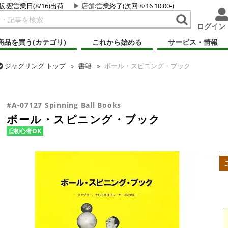
販:翌営業日(8/16)出荷
店舗
:営業終了(次回 8/16 10:00-)
ログイン
商品を買う(カテゴリ)
これから始める
サービス・情報
ジャグリング
トップ
書籍
ボール・スピニング・ブック
ジャグリング
トップ
ボール
書籍・DVD
ボール・スピニング・
#A-07127 Spinning Ball Books
ボール・スピニング・ブック
初心者OK