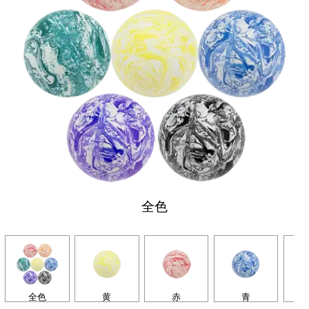
全色
全色
黄
赤
青