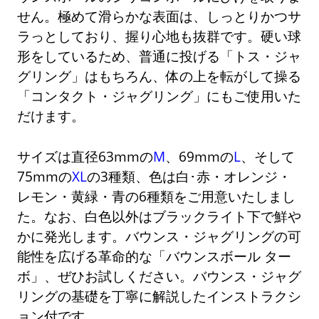
せん。極めて滑らかな表面は、しっとりかつサ
ラっとしており、握り心地も抜群です。硬い球
形をしているため、普通に投げる「トス・ジャ
グリング」はもちろん、体の上を転がして操る
「コンタクト・ジャグリング」にもご使用いた
だけます。
サイズは直径63mmの
M
、69mmの
L
、そして
75mmの
XL
の3種類、色は白･赤・オレンジ・
レモン・黄緑・青の6種類をご用意いたしまし
た。なお、白色以外はブラックライト下で鮮や
かに発光します。バウンス・ジャグリングの可
能性を広げる革命的な「バウンスボール ター
ボ」、ぜひお試しください。バウンス・ジャグ
リングの基礎を丁寧に解説したインストラクシ
ョン付です。