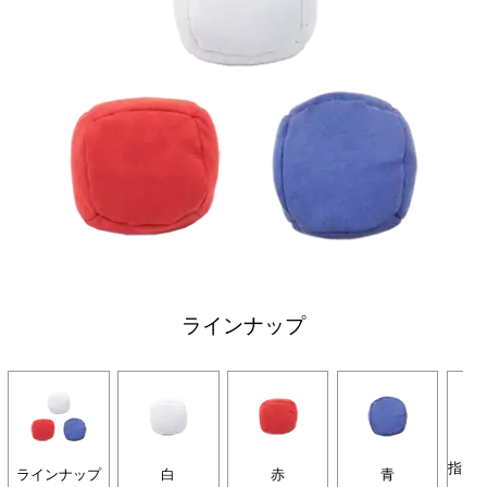
ラインナップ
指で
ラインナップ
白
赤
青
す