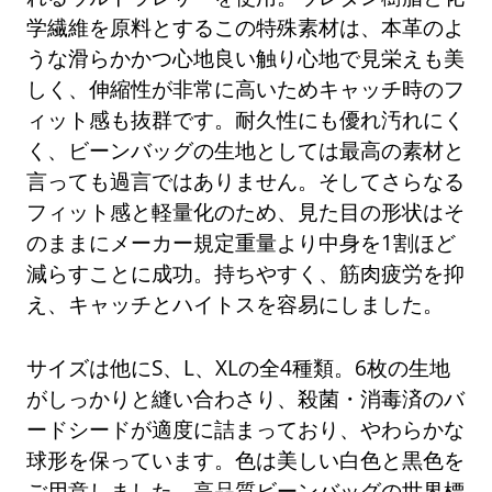
学繊維を原料とするこの特殊素材は、本革のよ
うな滑らかかつ心地良い触り心地で見栄えも美
しく、伸縮性が非常に高いためキャッチ時のフ
ィット感も抜群です。耐久性にも優れ汚れにく
く、ビーンバッグの生地としては最高の素材と
言っても過言ではありません。そしてさらなる
フィット感と軽量化のため、見た目の形状はそ
のままにメーカー規定重量より中身を1割ほど
減らすことに成功。持ちやすく、筋肉疲労を抑
え、キャッチとハイトスを容易にしました。
サイズは他にS、L、XLの全4種類。6枚の生地
がしっかりと縫い合わさり、殺菌・消毒済のバ
ードシードが適度に詰まっており、やわらかな
球形を保っています。色は美しい白色と黒色を
ご用意しました。高品質ビーンバッグの世界標