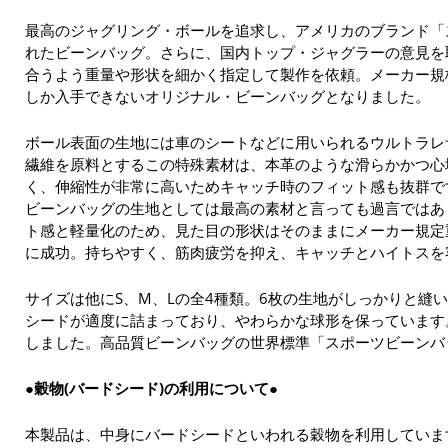
最高のジャグリング・ボールを追求し、アメリカのブランド「
れたビーンバッグ。さらに、国内トップ・ジャグラーの意見を
合うよう重量や形状を細かく指定して製作を依頼。メーカー規
しか入手できないオリジナル・ビーンバッグとなりました。
ボール表面の生地には車のシートなどに用いられるウルトラレ
繊維を原料とするこの特殊素材は、本革のような滑らかかつ心
く、伸縮性が非常に高いためキャッチ時のフィット感も抜群で
ビーンバッグの生地としては最高の素材と言っても過言ではあ
ト感と軽量化のため、見た目の形状はそのままにメーカー規定
に成功。持ちやすく、筋肉疲労を抑え、キャッチとハイトスを
サイズは他にS、M、Lの全4種類。6枚の生地がしっかりと縫
シードが適度に詰まっており、やわらかな球形を保っています
しました。高品質ビーンバッグの世界標準「スポーツビーンバ
●穀物(バードシード)の利用について●
本製品は、中身にバードシードといわれる穀物を利用していま