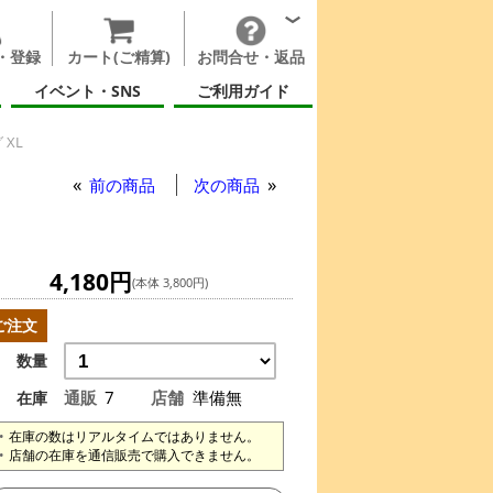
・登録
カート(ご精算)
お問合せ・返品
イベント・SNS
ご利用ガイド
XL
前の商品
次の商品
4,180円
(本体 3,800円)
ご注文
数量
通販
7
店舗
準備無
在庫
在庫の数はリアルタイムではありません。
店舗の在庫を通信販売で購入できません。