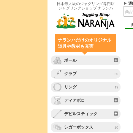
通
日本最大級のジャグリング専門店
ジャグリングショップ ナランハ
ナランハだけのオリジナル
道具や教材も充実
ボール
クラブ
60
リング
19
ディアボロ
デビルスティック
シガーボックス
20