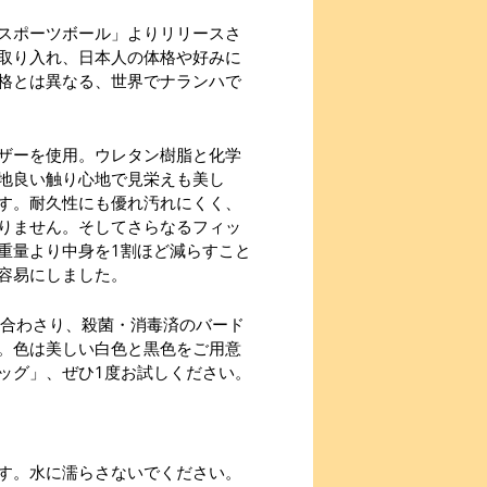
スポーツボール」よりリリースさ
取り入れ、日本人の体格や好みに
格とは異なる、世界でナランハで
ザーを使用。ウレタン樹脂と化学
地良い触り心地で見栄えも美し
す。耐久性にも優れ汚れにくく、
りません。そしてさらなるフィッ
重量より中身を1割ほど減らすこと
容易にしました。
い合わさり、殺菌・消毒済のバード
。色は美しい白色と黒色をご用意
ッグ」、ぜひ1度お試しください。
す。水に濡らさないでください。