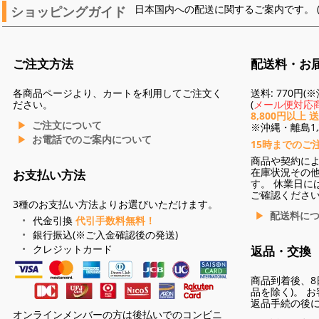
ショッピングガイド
日本国内への配送に関するご案内です。 
ご注文方法
配送料・お
各商品ページより、カートを利用してご注文く
送料: 770円
ださい。
(
メール便対応商
8,800円以上 
ご注文について
※沖縄・離島1,3
お電話でのご案内について
15時までのご
商品や契約に
在庫状況その
お支払い方法
す。 休業日に
ご確認くださ
3種のお支払い方法よりお選びいただけます。
配送料に
代金引換
代引手数料無料！
銀行振込(※ご入金確認後の発送)
クレジットカード
返品・交換
商品到着後、8
品を除く)。 
返品手続の後
オンラインメンバーの方は後払いでのコンビニ