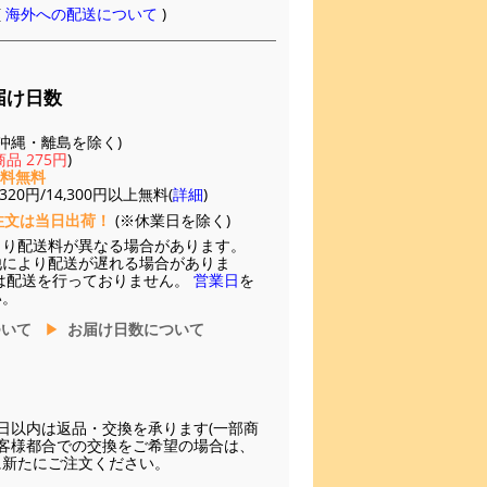
(
海外への配送について
)
届け日数
(※沖縄・離島を除く)
品 275円
)
送料無料
20円/14,300円以上無料(
詳細
)
注文は当日出荷！
(※休業日を除く)
より配送料が異なる場合があります。
他により配送が遅れる場合がありま
は配送を行っておりません。
営業日
を
い。
ついて
お届け日数について
日以内は返品・交換を承ります(一部商
お客様都合での交換をご希望の場合は、
に新たにご注文ください。