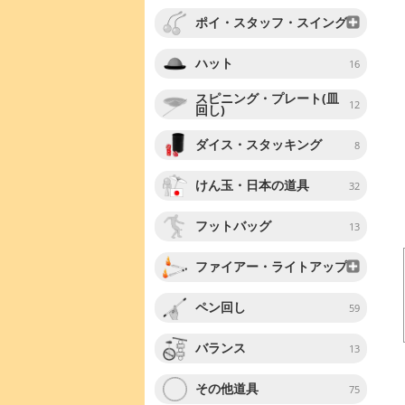
ポイ・スタッフ・スイング
ハット
16
スピニング・プレート(皿
12
回し)
ダイス・スタッキング
8
けん玉・日本の道具
32
フットバッグ
13
ファイアー・ライトアップ
ペン回し
59
バランス
13
その他道具
75