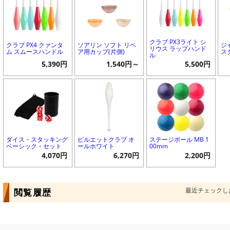
クラブ PX3ライト シ
クラブ PX4 クァンタ
ソアリン ソフト リペ
ジ
リウス ラップハンド
ム スムースハンドル
ア用カップ(片側)
ス
ル
5,390円
1,540円～
5,500円
ダイス・スタッキング
ピルエットクラブ オ
ステージボール MB 1
ベーシック・セット
ールホワイト
00mm
4,070円
6,270円
2,200円
最近チェックし
閲覧履歴