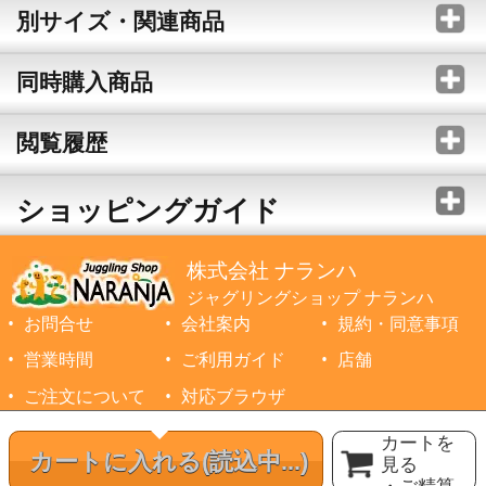
別サイズ・関連商品
同時購入商品
閲覧履歴
ショッピングガイド
株式会社 ナランハ
ジャグリングショップ ナランハ
お問合せ
会社案内
規約・同意事項
営業時間
ご利用ガイド
店舗
ご注文について
対応ブラウザ
©1999-2026 NARANJA Inc. All Rights Reserved.
カートを
カートに入れる
(読込中...)
見る
・ご精算