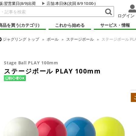
販:翌営業日(8/9)出荷
店舗
:本日休(次回 8/9 10:00-)
ログイン
商品を買う(カテゴリ)
これから始める
サービス・情報
ジャグリング
トップ
ボール
ステージボール
ステージボール PLAY
ジャグリング
トップ
ボール
コンタクトボール
ステージボール PL
Stage Ball PLAY 100mm
ステージボール PLAY 100mm
初心者OK