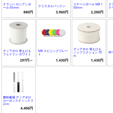
ナランハ ロシアンボ
ステージボール MB 1
ク
クリスタルパックン
ール 65mm
00mm
ク
880円
3,960円
2,200円
ディアボロ 替えひも
ディアボロ 替えひも
MB スピニングプレー
ノンフリクション 70
R
フェイリン ホワイト
ト
m
297円～
1,430円
1,430円
舞鈴劇場 ディアボロ
カーボンスティック 3
2cm
4,400円