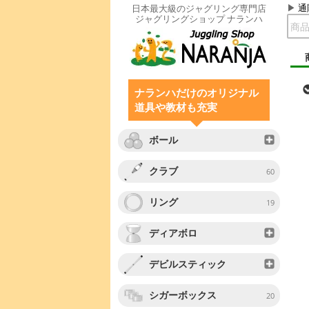
通
日本最大級のジャグリング専門店
ジャグリングショップ ナランハ
ナランハだけのオリジナル
道具や教材も充実
ボール
クラブ
60
リング
19
ディアボロ
デビルスティック
シガーボックス
20