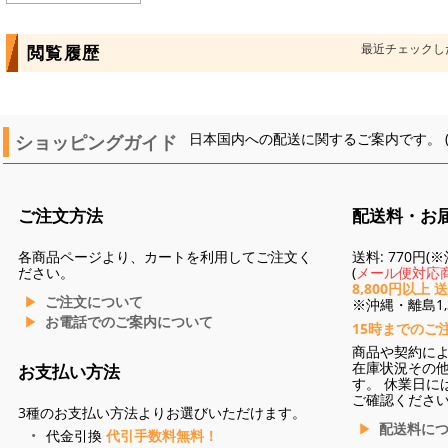
最近チェックし
閲覧履歴
ショッピングガイド
日本国内への配送に関するご案内です。 
ご注文方法
配送料・お
各商品ページより、カートを利用してご注文く
送料: 770円
ださい。
(
メール便対応商
8,800円以上 
ご注文について
※沖縄・離島1,3
お電話でのご案内について
15時までのご
商品や契約に
在庫状況その
お支払い方法
す。 休業日に
ご確認くださ
3種のお支払い方法よりお選びいただけます。
配送料に
代金引換
代引手数料無料！