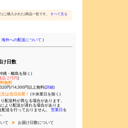
た(ご購入された)商品一覧です。
すべて見る
(
海外への配送について
)
届け日数
(※沖縄・離島を除く)
品 275円
)
送料無料
20円/14,300円以上無料(
詳細
)
注文は当日出荷！
(※休業日を除く)
より配送料が異なる場合があります。
他により配送が遅れる場合がありま
は配送を行っておりません。
営業日
を
い。
ついて
お届け日数について