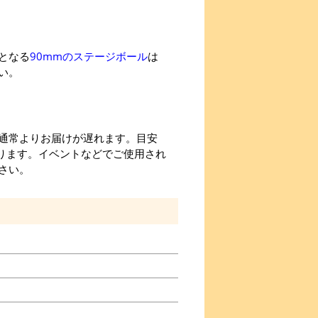
となる
90mmのステージボール
は
い。
通常よりお届けが遅れます。目安
かります。イベントなどでご使用され
さい。