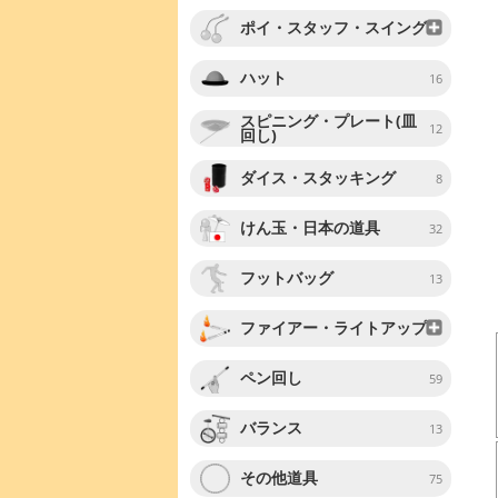
ポイ・スタッフ・スイング
ハット
16
スピニング・プレート(皿
12
回し)
ダイス・スタッキング
8
けん玉・日本の道具
32
フットバッグ
13
ファイアー・ライトアップ
ペン回し
59
バランス
13
その他道具
75