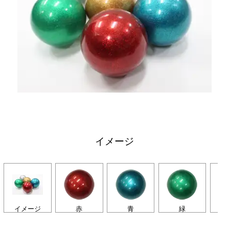
イメージ
イメージ
赤
青
緑
シ