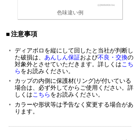
色味違い例
注意事項
ディアボロを縦にして回したと当社が判断し
た破損は、
あんしん保証
および
不良・交換
の
対象外とさせていただきます。詳しくは
こち
ら
をお読みください。
カップの内側に保護材(リング)が付いている
場合は、必ず外してからご使用ください。詳
しくは
こちら
をお読みください。
カラーや形状等は予告なく変更する場合があ
ります。