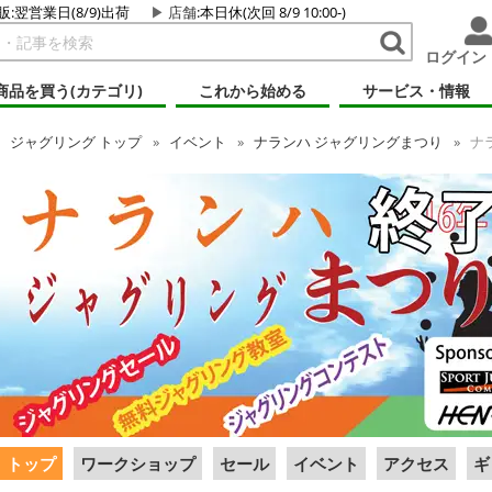
販:翌営業日(8/9)出荷
店舗
:本日休(次回 8/9 10:00-)
ログイン
商品を買う(カテゴリ)
これから始める
サービス・情報
ジャグリング
トップ
イベント
ナランハ ジャグリングまつり
ナラ
トップ
ワークショップ
セール
イベント
アクセス
ギ