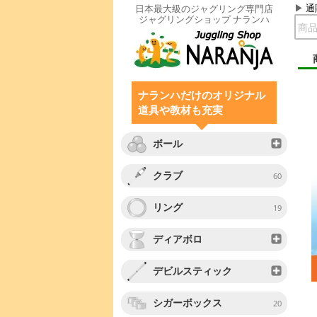
通
日本最大級のジャグリング専門店
ジャグリングショップ ナランハ
ナランハだけのオリジナル
道具や教材も充実
ボール
クラブ
60
リング
19
ディアボロ
デビルスティック
シガーボックス
20