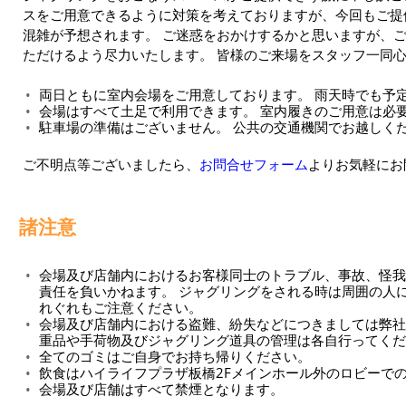
スをご用意できるように対策を考えておりますが、今回もご提
混雑が予想されます。 ご迷惑をおかけするかと思いますが、
ただけるよう尽力いたします。 皆様のご来場をスタッフ一同
両日ともに室内会場をご用意しております。 雨天時でも予
会場はすべて土足で利用できます。 室内履きのご用意は必
駐車場の準備はございません。 公共の交通機関でお越しく
ご不明点等ございましたら、
お問合せフォーム
よりお気軽にお
諸注意
会場及び店舗内におけるお客様同士のトラブル、事故、怪我
責任を負いかねます。 ジャグリングをされる時は周囲の人
れぐれもご注意ください。
会場及び店舗内における盗難、紛失などにつきましては弊社
重品や手荷物及びジャグリング道具の管理は各自行ってくだ
全てのゴミはご自身でお持ち帰りください。
飲食はハイライフプラザ板橋2Fメインホール外のロビーで
会場及び店舗はすべて禁煙となります。