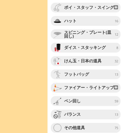
ポイ・スタッフ・スイング
ハット
16
スピニング・プレート(皿
12
回し)
ダイス・スタッキング
8
けん玉・日本の道具
32
フットバッグ
13
ファイアー・ライトアップ
ペン回し
59
バランス
13
その他道具
75