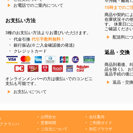
※沖縄・離島1,3
お電話でのご案内について
15時までのご
商品や契約に
在庫状況その
お支払い方法
す。 休業日に
ご確認くださ
3種のお支払い方法よりお選びいただけます。
配送料に
代金引換
代引手数料無料！
銀行振込(※ご入金確認後の発送)
クレジットカード
返品・交換
商品到着後、8
品を除く)。 
返品手続の後
オンラインメンバーの方は後払いでのコンビニ
返品・交
支払も可能です。
お支払いについて
お問合せ
会社案内
ハ
営業時間
ご利用ガイド
プ ナランハ
ご注文について
対応ブラウザ