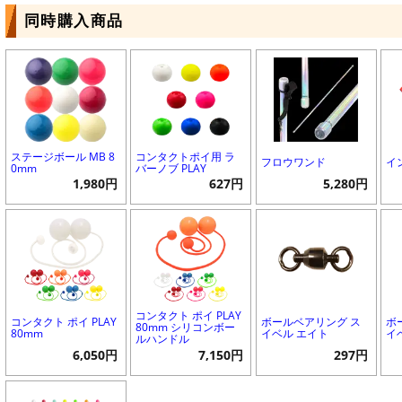
同時購入商品
ステージボール MB 8
コンタクトポイ用 ラ
フロウワンド
イ
0mm
バーノブ PLAY
1,980円
627円
5,280円
コンタクト ポイ PLAY
コンタクト ポイ PLAY
ボールベアリング ス
ボ
80mm シリコンボー
80mm
イベル エイト
イ
ルハンドル
6,050円
7,150円
297円