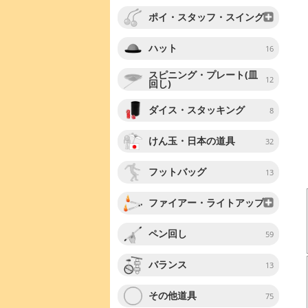
ポイ・スタッフ・スイング
ハット
16
スピニング・プレート(皿
12
回し)
ダイス・スタッキング
8
けん玉・日本の道具
32
フットバッグ
13
ファイアー・ライトアップ
ペン回し
59
バランス
13
その他道具
75