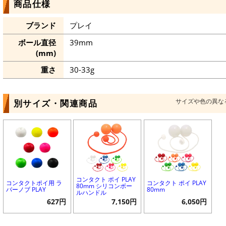
商品仕様
ブランド
プレイ
ボール直径
39mm
(mm)
重さ
30-33g
サイズや色の異な
別サイズ・関連商品
コンタクト ポイ PLAY
コンタクトポイ用 ラ
コンタクト ポイ PLAY
80mm シリコンボー
バーノブ PLAY
80mm
ルハンドル
627円
7,150円
6,050円