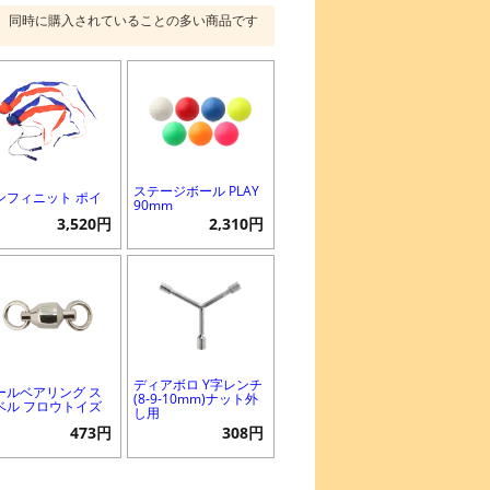
同時に購入されていることの多い商品です
ステージボール PLAY
ンフィニット ポイ
90mm
3,520円
2,310円
ディアボロ Y字レンチ
ールベアリング ス
(8-9-10mm)ナット外
ベル フロウトイズ
し用
473円
308円