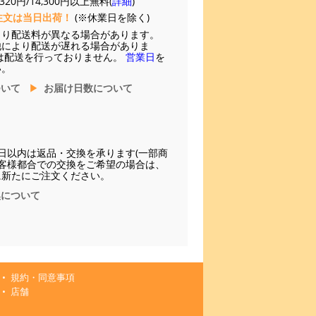
20円/14,300円以上無料(
詳細
)
注文は当日出荷！
(※休業日を除く)
より配送料が異なる場合があります。
他により配送が遅れる場合がありま
は配送を行っておりません。
営業日
を
い。
ついて
お届け日数について
日以内は返品・交換を承ります(一部商
お客様都合での交換をご希望の場合は、
に新たにご注文ください。
換について
規約・同意事項
店舗