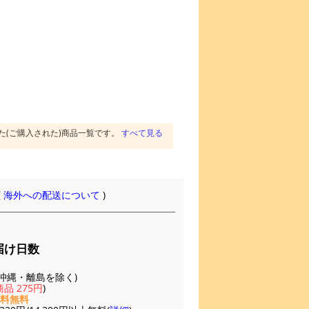
た(ご購入された)商品一覧です。
すべて見る
(
海外への配送について
)
届け日数
(※沖縄・離島を除く)
品 275円
)
送料無料