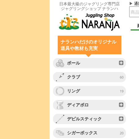
通
日本最大級のジャグリング専門店
ジャグリングショップ ナランハ
ナランハだけのオリジナル
道具や教材も充実
ボール
クラブ
60
リング
19
ディアボロ
デビルスティック
シガーボックス
20