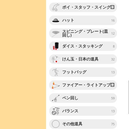
ポイ・スタッフ・スイング
ハット
16
スピニング・プレート(皿
12
回し)
ダイス・スタッキング
8
けん玉・日本の道具
32
フットバッグ
13
ファイアー・ライトアップ
ペン回し
59
バランス
13
その他道具
75