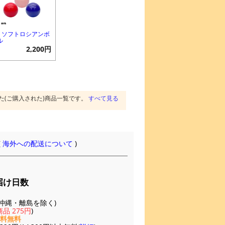
M ソフトロシアンボ
ル
2,200円
た(ご購入された)商品一覧です。
すべて見る
(
海外への配送について
)
届け日数
(※沖縄・離島を除く)
品 275円
)
送料無料