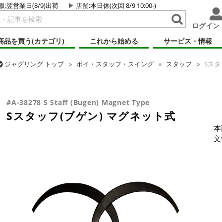
販:翌営業日(8/9)出荷
店舗
:本日休(次回 8/9 10:00-)
ログイン
商品を買う(カテゴリ)
これから始める
サービス・情報
ジャグリング
トップ
ポイ・スタッフ・スイング
スタッフ
Sスタ
ジャグリング
トップ
その他道具
Sスタッフ(ブゲン) マグネット式
#A-38278 S Staff (Bugen) Magnet Type
Sスタッフ(ブゲン) マグネット式
本
文