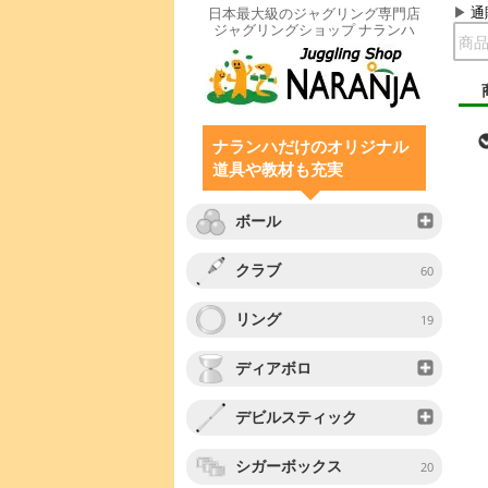
通
日本最大級のジャグリング専門店
ジャグリングショップ ナランハ
ナランハだけのオリジナル
道具や教材も充実
ボール
クラブ
60
リング
19
ディアボロ
デビルスティック
シガーボックス
20