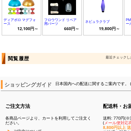
ディアボロ マグフォ
フロウワンド リペア
P
ネビュラクラブ
ース
用パーツ
ー
12,100円～
660円～
19,800円～
最近チェックし
閲覧履歴
ショッピングガイド
日本国内への配送に関するご案内です。 
ご注文方法
配送料・お
各商品ページより、カートを利用してご注文く
送料: 770円
ださい。
(
メール便対応商
8,800円以上 