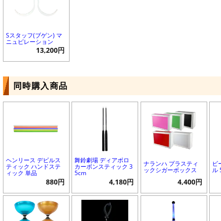
Sスタッフ(ブゲン) マ
ニュピレーション
13,200円
同時購入商品
ヘンリース デビルス
舞鈴劇場 ディアボロ
ナランハ プラスティ
ビ
ティック ハンドステ
カーボンスティック 3
ックシガーボックス
ル
ィック 単品
5cm
880円
4,180円
4,400円